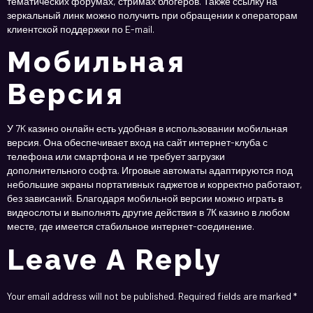
тематических форумах, стримах блогеров. Также ссылку на
зеркальный линк можно получить при обращении к операторам
клиентской поддержки по E-mail.
Мобильная
Версия
У 7K казино онлайн есть удобная в использовании мобильная
версия. Она обеспечивает вход на сайт интернет-клуба с
телефона или смартфона и не требует загрузки
дополнительного софта. Игровые автоматы адаптируются под
небольшие экраны портативных гаджетов и корректно работают,
без зависаний. Благодаря мобильной версии можно играть в
видеослоты и выполнять другие действия в 7К казино в любом
месте, где имеется стабильное интернет-соединение.
Leave A Reply
Your email address will not be published.
Required fields are marked
*