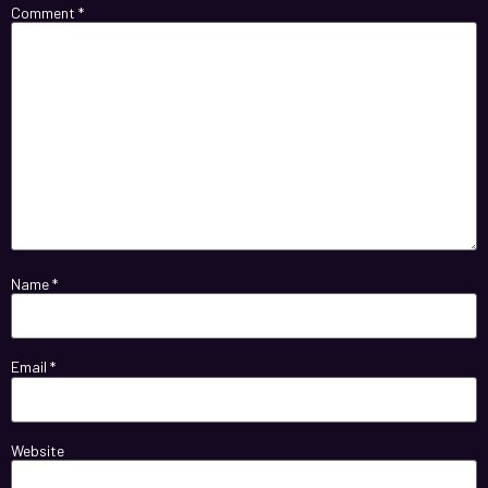
Comment
*
Name
*
Email
*
Website