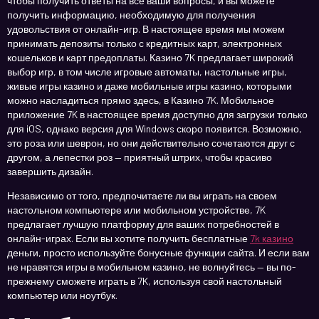
чтобы получить ответы на все ваши вопросы, и вы можете
получить информацию, необходимую для получения
удовольствия от онлайн-игр. В настоящее время мы можем
принимать депозиты только с кредитных карт, электронных
кошельков и карт предоплаты. Казино 7K предлагает широкий
выбор игр, в том числе игровые автоматы, настольные игры,
живые игры казино и даже мобильные игры казино, которыми
можно насладиться прямо здесь, в Казино 7K. Мобильное
приложение 7K в настоящее время доступно для загрузки только
для iOS, однако версия для Windows скоро появится. Возможно,
это роза или шеврон, но они действительно сочетаются друг с
другом, а лепестки роз — приятный штрих, чтобы красиво
завершить дизайн.
Независимо от того, предпочитаете ли вы играть на своем
настольном компьютере или мобильном устройстве, 7K
предлагает лучшую платформу для ваших потребностей в
онлайн-играх. Если вы хотите получить бесплатные
7k казино
деньги, просто используйте бонусные функции сайта. И если вам
не нравятся игры в мобильном казино, не волнуйтесь — вы по-
прежнему сможете играть в 7K, используя свой настольный
компьютер или ноутбук.