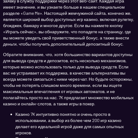
заявку в службу поддержки через этот веб-сайт. Каждая игра
имеет значение, и вы узнаете больше в нашем специальном
разделе «Game Me». Настоящей жемчужиной сайта, конечно же,
является широкий выбор доступных игр казино, включая рулетку,
блэкджек, баккару и многое другое. Если вы нажмете кнопку
«Играть сейчас», вы обнаружите, что попадете на страницу, где
вы можете увидеть свой приветственный бонус, а также внести
деньги, чтобы получить дополнительный депозитный бонус.
Обратите внимание, что, хотя большинство вариантов доступны
для вывода средств и депозитов, есть несколько механизмов,
которые можно использовать только для вывода средств. Если
вас не устраивает их поддержка, в качестве альтернативы вы
всегда можете связаться с ними через чат. Но будьте осторожны,
чтобы не потерять слишком много времени, если вы ищете
максимальные впечатления от игровых автоматов, и не
полагайтесь просто на нас. 7K предлагает множество мобильных
казино и онлайн-слотов, а также игры в покер.
Казино 7K интуитивно понятно и очень просто в
использовании, а выбор из более чем 200 игр казино
делает его идеальной игрой даже для самых опытных
игроков.