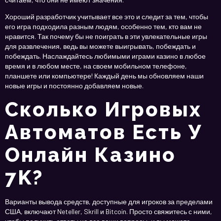
Хороший разработчик учитывает все это и следит за тем, чтобы
его игра подходила разным людям, особенно тем, кто вам не
нравится. Так почему бы не поиграть в эти увлекательные игры
для развлечения, ведь вы можете выигрывать, побеждать и
побеждать. Наслаждайтесь любимыми играми казино в любое
время и в любом месте, на своем мобильном телефоне,
планшете или компьютере! Каждый день мы обновляем наши
новые игры и постоянно добавляем новые.
Сколько Игровых
Автоматов Есть У
Онлайн Казино
7K?
Варианты вывода средств, доступные для игроков за пределами
США, включают Neteller, Skrill и Bitcoin. Просто свяжитесь с ними,