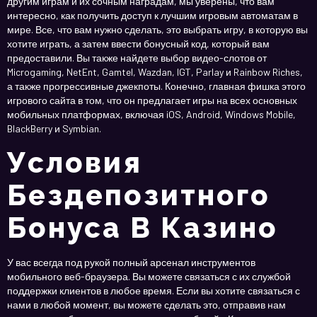
другим играм и их сочным наградам, мы уверены, что вам
интересно, как получить доступ к лучшим игровым автоматам в
мире. Все, что вам нужно сделать, это выбрать игру, в которую вы
хотите играть, а затем ввести бонусный код, который вам
предоставили. Вы также найдете выбор видео-слотов от
Microgaming, NetEnt, Gamtel, Wazdan, IGT, Parlay и Rainbow Riches,
а также прогрессивные джекпоты. Конечно, главная фишка этого
игрового сайта в том, что он предлагает игры на всех основных
мобильных платформах, включая iOS, Android, Windows Mobile,
BlackBerry и Symbian.
Условия
Бездепозитного
Бонуса В Казино
У вас всегда под рукой полный арсенал инструментов
мобильного веб-браузера. Вы можете связаться с их службой
поддержки клиентов в любое время. Если вы хотите связаться с
нами в любой момент, вы можете сделать это, отправив нам