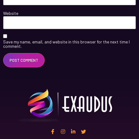
Website
Save my name, email, and website in this browser for the next time I
comment.