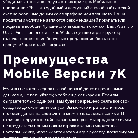
убедиться, что вы не нарушаете их при игре. Мобильное
приложение 7K — это удобный и доступный способ войти в свой
счет на реальные деньги со смартфона или планшета. Наши
продукты и услуги не являются рекомендацией покупать или
продавать вообще. Лучшие слоты казино включают Last Wizard of
Oz, Da Vinci Diamonds и Texas Wilds, а лучшие игры в рулетку
включают последние бонусные предложения бесплатных
вращений для онлайн-игроков.
Преимущества
Mobile Версии 7K
Если вы не готовы сделать свой первый депозит реальными
деньгами, не волнуйтесь; у тебя еще есть время. Если вы
сыграете только один раз, вам будет разрешено снять все свои
средства до окончания бонуса. Вы можете играть в эти игры,
положив деньги на свой счет, и можете наслаждаться ими. В
отличие от других онлайн-казино, которые мы представили, мы
не предлагаем нашим новым игрокам казино множество
настольных игр, игровых автоматов и игр в рулетку, поскольку мы
считаем, что они не имеют значения.