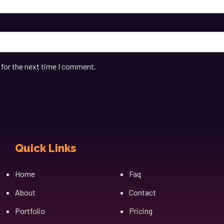
 for the next time I comment.
Quick Links
Cfgh
Home
Faq
About
Contact
Portfolio
Pricing