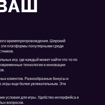
 ВАШ
ьного времяпрепровождения. Широкий
т эти платформы популярными среди
стников.
ьных игр, где каждый может найти что-то по
 Современные технологии и инновации
ов.
ных клиентов. Разнообразные бонусы и
 игры еще более увлекательным. Эти
шие условия для игры. Удобство интерфейса и
бых вопросов.