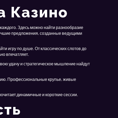
а Казино
каждого. Здесь можно найти разнообразие
 лучшие предложения, созданные ведущими
ти игру по душе. От классических слотов до
но впечатляет.
вою удачу и стратегическое мышление найдут
вию. Профессиональные крупье, живые
почитает динамичные и короткие сессии.
сть