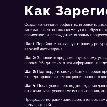
Как Зареги
Создание личного профиля на игровой платфо
занимает всего несколько минут и требует от
возможность наслаждаться игровым процессо
Шаг 1:
Перейдите на главную страницу ресурса
верхней части экрана.
Шаг 2:
Заполните предложенную форму, указав
пароля. Убедитесь, что вся информация введе
Шаг 3:
Подтвердите свои действия, пройдя пр
и предотвращения несанкционированного дос
Шаг 4:
После успешного подтверждения данных
ознакомиться с условиями использования, чт
Процесс регистрации завершен, и теперь вам 
пользователей.