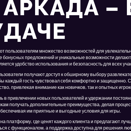
 АРКАДА –
УДАЧЕ
ют пользователям множество возможностей для увлекател
ие бонусных предложений и уникальные возможности делаю
яется удобство использования и безопасность для всех уча
льзователи получают доступ к обширному выбору развлекател
тобы каждый гость чувствовал себя комфортно и защищенно.
тво, привлекая внимание как новичков, так и опытных игрок
ь в привлечении новых пользователей и удержании постоян
кам получать дополнительные преимущества, делая процесс
обеспечивая им приятные и выгодные условия для игры.
 на платформу, где ценят каждого клиента и предлагают луч
ться с функционалом, а поддержка доступна для решения лю