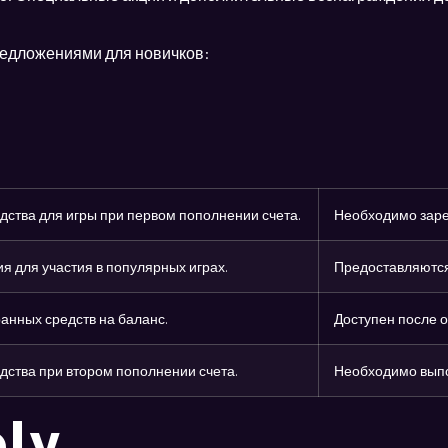
редложениями для новичков:
ства для игры при первом пополнении счета.
Необходимо заре
 для участия в популярных играх.
Предоставляются
ранных средств на баланс.
Доступен после 
ства при втором пополнении счета.
Необходимо выпо
ply