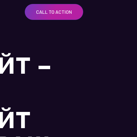
CALL TO ACTION
ЙТ –
ЙТ