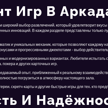
т Игр В Аркад
 широкий выбор развлечений, который удовлетворит вкусы 
менных инноваций. В каждом разделе представлены только
атик и уникальных механик, которые позволяют каждому най
нусами и прогрессивными джекпотами – выбор действитель
ных и модернизированных вариантах. Любители испытать с
, покера и других карточных игр.
едаваемый опыт, приближенный к реальному взаимодейст
олностью погрузиться в атмосферу настоящего зала.
реи, скретч-карты и другие быстрые игры для тех, кто пред
сть И Надёжно