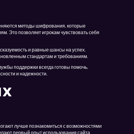
еняются методы шифрования, которые
м. Это позволяет игрокам чувствовать себя
сказуемость и равные шансы на успех.
ановленным стандартам и требованиям.
лужбы поддержки всегда готовы помочь,
сности и надежности.
ых
огают лучше познакомиться с возможностями
елают первый опыт использования сайта