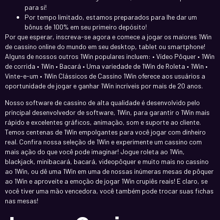
para si!
Por tempo limitado, estamos preparados para lhe dar um
bônus de 100% em seu primeiro depósito!
Por que esperar, inscreva-se agora e comece a jogar os maiores 1Win
de cassino online do mundo em seu desktop, tablet ou smartphone!
Alguns de nossos outros 1Win populares incluem: • Vídeo Pôquer • 1Win
de corrida • 1Win • Bacará • Uma variedade de 1Win de Roleta • 1Win •
Vinte-e-um • 1Win Clássicos de Cassino 1Win oferece aos usuários a
oportunidade de jogar e ganhar 1Win incríveis por mais de 20 anos.
Nosso software de cassino de alta qualidade é desenvolvido pelo
principal desenvolvedor de software, 1Win, para garantir o 1Win mais
rápido e excelentes gráficos, animação, som e suporte ao cliente.
Temos centenas de 1Win empolgantes para você jogar com dinheiro
real. Confira nossa seleção de 1Win e experimente um cassino com
mais ação do que você pode imaginar! Jogue roleta ao 1Win,
blackjack, minibacará, bacará, videopôquer e muito mais no cassino
ao 1Win, ou dê uma 1Win em uma de nossas inúmeras mesas de pôquer
ao 1Win e aproveite a emoção de jogar 1Win crupiês reais! E claro, se
você tiver uma mão vencedora, você também pode trocar suas fichas
nas mesas!