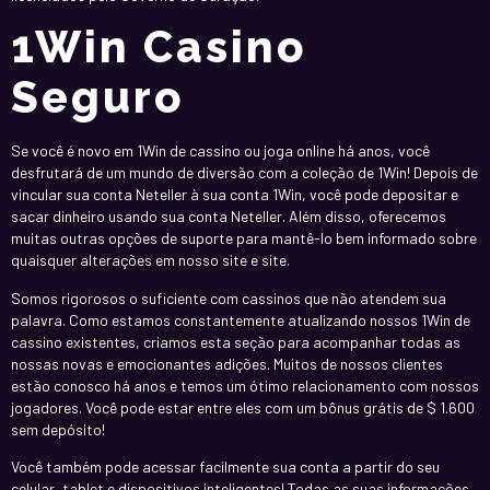
1Win Casino
Seguro
Se você é novo em 1Win de cassino ou joga online há anos, você
desfrutará de um mundo de diversão com a coleção de 1Win! Depois de
vincular sua conta Neteller à sua conta 1Win, você pode depositar e
sacar dinheiro usando sua conta Neteller. Além disso, oferecemos
muitas outras opções de suporte para mantê-lo bem informado sobre
quaisquer alterações em nosso site e site.
Somos rigorosos o suficiente com cassinos que não atendem sua
palavra. Como estamos constantemente atualizando nossos 1Win de
cassino existentes, criamos esta seção para acompanhar todas as
nossas novas e emocionantes adições. Muitos de nossos clientes
estão conosco há anos e temos um ótimo relacionamento com nossos
jogadores. Você pode estar entre eles com um bônus grátis de $ 1.600
sem depósito!
Você também pode acessar facilmente sua conta a partir do seu
celular, tablet e dispositivos inteligentes! Todas as suas informações