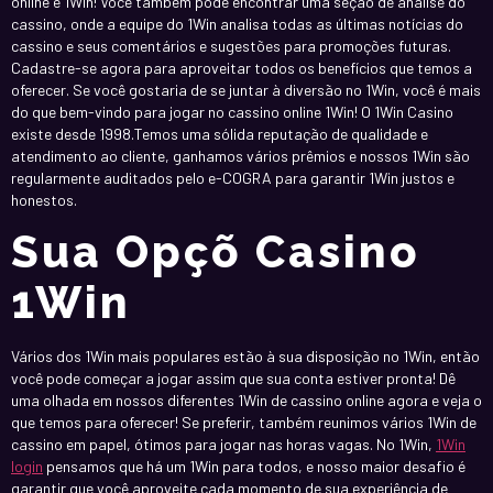
online e 1Win! Você também pode encontrar uma seção de análise do
cassino, onde a equipe do 1Win analisa todas as últimas notícias do
cassino e seus comentários e sugestões para promoções futuras.
Cadastre-se agora para aproveitar todos os benefícios que temos a
oferecer. Se você gostaria de se juntar à diversão no 1Win, você é mais
do que bem-vindo para jogar no cassino online 1Win! O 1Win Casino
existe desde 1998.Temos uma sólida reputação de qualidade e
atendimento ao cliente, ganhamos vários prêmios e nossos 1Win são
regularmente auditados pelo e-COGRA para garantir 1Win justos e
honestos.
Sua Opçõ Casino
1Win
Vários dos 1Win mais populares estão à sua disposição no 1Win, então
você pode começar a jogar assim que sua conta estiver pronta! Dê
uma olhada em nossos diferentes 1Win de cassino online agora e veja o
que temos para oferecer! Se preferir, também reunimos vários 1Win de
cassino em papel, ótimos para jogar nas horas vagas. No 1Win,
1Win
login
pensamos que há um 1Win para todos, e nosso maior desafio é
garantir que você aproveite cada momento de sua experiência de