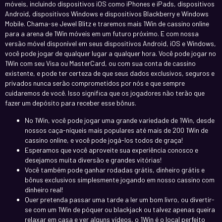
móveis, incluindo dispositivos iOS como iPhones e iPads, dispositivos
Android, dispositivos Windows e dispositivos Blackberry e Windows
Mobile. Chama-se Jewel Blitz e traremos mais 1Win de cassino online
para a arena de 1Win móveis em um futuro próximo. E com nossa
versão móvel disponível em seus dispositivos Android, iOS e Windows,
você pode jogar de qualquer lugar a qualquer hora. Você pode jogar no
1Win com seu Visa ou MasterCard, ou com sua conta de cassino
existente, e pode ter certeza de que seus dados exclusivos, seguros e
privados nunca serão comprometidos por nós e que sempre
cuidaremos de você. Isso significa que os jogadores não terão que
fazer um depósito para receber esse bônus.
No 1Win, você pode jogar uma grande variedade de 1Win, desde
nossos caça-níqueis mais populares até mais de 200 1Win de
cassino online, e você pode jogá-los todos de graça!
Esperamos que você aproveite sua experiência conosco e
desejamos muita diversão e grandes vitórias!
Você também pode ganhar rodadas grátis, dinheiro grátis e
bônus exclusivos simplesmente jogando em nosso cassino com
dinheiro real!
Quer pretenda passar uma tarde a ler um bom livro, ou divertir-
se com um 1Win de póquer ou blackjack ou talvez apenas queira
relaxar em casa e ver alguns vídeos, o 1Win é o local perfeito