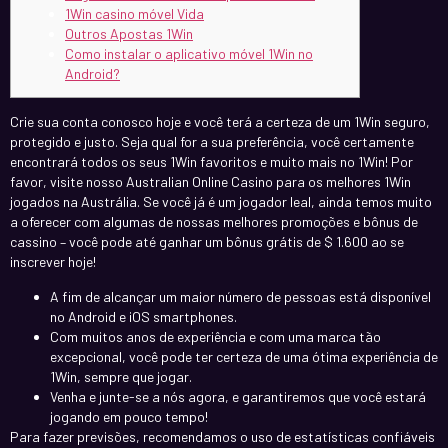
1Win casino móvel Vida
Outros Apostas 1Win
Como instalar o aplicativo móvel 1Win no
Android?
Crie sua conta conosco hoje e você terá a certeza de um 1Win seguro,
protegido e justo. Seja qual for a sua preferência, você certamente
encontrará todos os seus 1Win favoritos e muito mais no 1Win! Por
favor, visite nosso Australian Online Casino para os melhores 1Win
jogados na Austrália. Se você já é um jogador leal, ainda temos muito
a oferecer com algumas de nossas melhores promoções e bônus de
cassino – você pode até ganhar um bônus grátis de $ 1.600 ao se
inscrever hoje!
A fim de alcançar um maior número de pessoas está disponível
no Android e iOS smartphones.
Com muitos anos de experiência e com uma marca tão
excepcional, você pode ter certeza de uma ótima experiência de
1Win, sempre que jogar.
Venha e junte-se a nós agora, e garantiremos que você estará
jogando em pouco tempo!
Para fazer previsões, recomendamos o uso de estatísticas confiáveis ​​