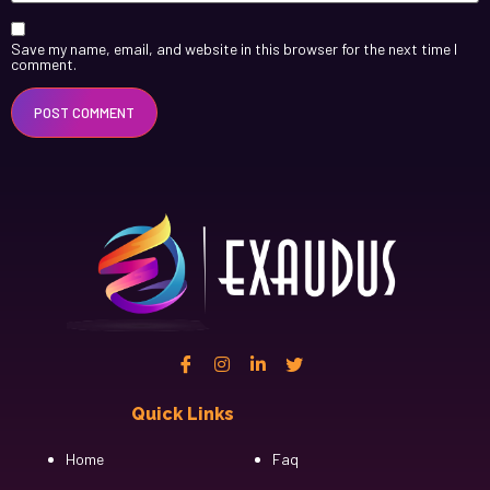
Save my name, email, and website in this browser for the next time I
comment.
Quick Links
Cfgh
Home
Faq