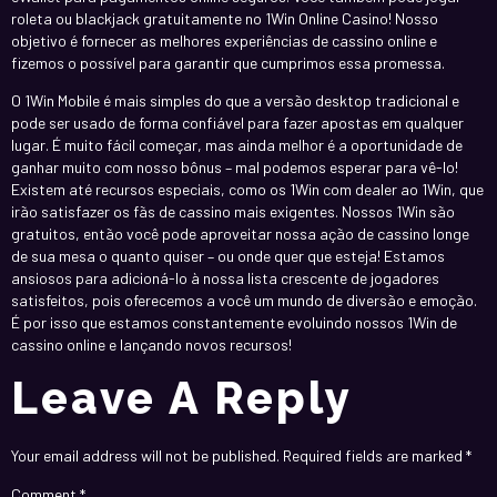
roleta ou blackjack gratuitamente no 1Win Online Casino! Nosso
objetivo é fornecer as melhores experiências de cassino online e
fizemos o possível para garantir que cumprimos essa promessa.
O 1Win Mobile é mais simples do que a versão desktop tradicional e
pode ser usado de forma confiável para fazer apostas em qualquer
lugar. É muito fácil começar, mas ainda melhor é a oportunidade de
ganhar muito com nosso bônus – mal podemos esperar para vê-lo!
Existem até recursos especiais, como os 1Win com dealer ao 1Win, que
irão satisfazer os fãs de cassino mais exigentes. Nossos 1Win são
gratuitos, então você pode aproveitar nossa ação de cassino longe
de sua mesa o quanto quiser – ou onde quer que esteja! Estamos
ansiosos para adicioná-lo à nossa lista crescente de jogadores
satisfeitos, pois oferecemos a você um mundo de diversão e emoção.
É por isso que estamos constantemente evoluindo nossos 1Win de
cassino online e lançando novos recursos!
Leave A Reply
Your email address will not be published.
Required fields are marked
*
Comment
*