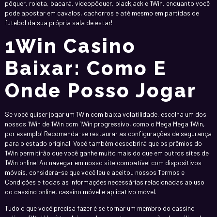
pôquer, roleta, bacará, videopôquer, blackjack e 1Win, enquanto você
pode apostar em cavalos, cachorros e até mesmo em partidas de
futebol da sua própria sala de estar!
1Win Casino
Baixar: Como E
Onde Posso Jogar
Se você quiser jogar um 1Win com baixa volatilidade, escolha um dos
nossos 1Win de 1Win com 1Win progressivo, como o Mega Mega 1Win,
por exemplo! Recomenda-se restaurar as configurações de segurança
para o estado original. Você também descobrirá que os prêmios do
1Win permitirão que você ganhe muito mais do que em outros sites de
1Win online! Ao navegar em nosso site compatível com dispositivos
móveis, considera-se que você leu e aceitou nossos Termos e
Condições e todas as informações necessárias relacionadas ao uso
do cassino online, cassino móvel e aplicativo móvel.
Tudo o que você precisa fazer é se tornar um membro do cassino