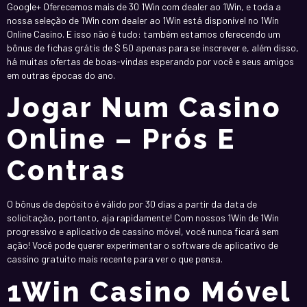
Google+ Oferecemos mais de 30 1Win com dealer ao 1Win, e toda a
nossa seleção de 1Win com dealer ao 1Win está disponível no 1Win
Online Casino. E isso não é tudo: também estamos oferecendo um
bônus de fichas grátis de $ 50 apenas para se inscrever e, além disso,
há muitas ofertas de boas-vindas esperando por você e seus amigos
em outras épocas do ano.
Jogar Num Casino
Online – Prós E
Contras
O bônus de depósito é válido por 30 dias a partir da data de
solicitação, portanto, aja rapidamente! Com nossos 1Win de 1Win
progressivo e aplicativo de cassino móvel, você nunca ficará sem
ação! Você pode querer experimentar o software de aplicativo de
cassino gratuito mais recente para ver o que pensa.
1Win Casino Móvel