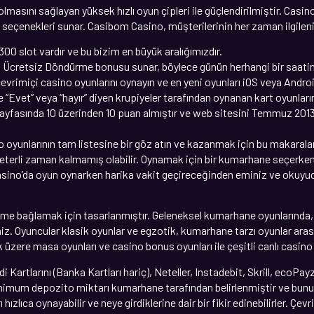
masını sağlayan yüksek hızlı oyun çipleri ile güçlendirilmiştir. Casi
rma seçenekleri sunar. Casibom Casino, müşterilerinin her zaman ilgilen
0 slot vardır ve bu bizim en büyük aralığımızdır.
 Ücretsiz Döndürme bonusu sunar, böylece günün herhangi bir saatind
çevrimiçi casino oyunlarını oynayın ve en yeni oyunları iOS veya Androi
“Evet” veya “hayır” diyen krupiyeler tarafından oynanan kart oyunları
sında 10 üzerinden 10 puan almıştır ve web sitesini Temmuz 2013’te
oyunlarının tam listesine bir göz atın ve kazanmak için bu makarala
eterli zaman kalmamış olabilir. Oynamak için bir kumarhane seçerken,
sino’da oyun oynarken harika vakit geçireceğinden eminiz ve okuyuc
yime bağlamak için tasarlanmıştır. Geleneksel kumarhane oyunlarında,
rsiniz. Oyuncular klasik oyunlar ve egzotik, kumarhane tarzı oyunlar ar
 üzere masa oyunları ve casino bonus oyunları ile çeşitli canlı casino
Kartlarını (Banka Kartları hariç), Neteller, Instadebit, Skrill, ecoP
Minimum depozito miktarı kumarhane tarafından belirlenmiştir ve bunun
zlıca oynayabilir ve neye girdiklerine dair bir fikir edinebilirler. Çe