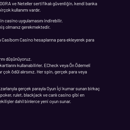
GRA ve Neteller sertifikalı güvenliğin, kendi banka
rçok kullanımı vardır.
 casino uygulamasını indirebilir.
miş olmanız gerekmektedir.
ıyla Casibom Casino hesaplarına para ekleyerek para
rını düşünüyoruz.
rtlarını kullanabilirler. ECheck veya Ön Ödemeli
çok ödül alırsınız. Her spin, gerçek para veya
zarlarıyla gerçek parayla Oyun İçi kumar sunan birkaç
oker, rulet, blackjack ve canlı casino gibi en
ilişler dahil binlerce yeni oyun sunar.