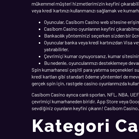
mükemmel müşteri hizmetlerimizin keyfini çıkarabilir
veya kredi kartınızı kullanmanızı sağlamak ve kumarha
Oyuncular, Casibom Casino web sitesine erişim 
Casibom Casino oyunlarının keyfini çıkarabilm
Bankacılık yönteminizi seçerken sizden bir ücre
Oyuncular banka veya kredi kartınızdan Visa vey
yatırabilirler.
Çevrimiçi kumar oynuyorsanız, kumar sitesinin g
Bu nedenle, oyuncularımızı desteklemeye devam 
Spin kumarhanesi çeşitli para yatırma seçenekleri su
kredi kartları gibi standart ödeme yöntemleri de mev
gerçek spin için, rastgele casino oyunlarımızda kullan
Casibom Casino ayrıca canlı sporları, NFL, NBA, UEFA
çevrimiçi kumarhaneden biridir. App Store veya Google
sevdiğiniz oyunların keyfini çıkarın! Casibom Casino, 
Kategori C