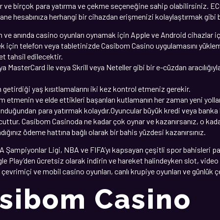
 ve birçok para yatırma ve çekme seçeneğine sahip olabilirsiniz. ECO
ne hesabınıza herhangi bir cihazdan erişmenizi kolaylaştırmak gibi bi
ve anında casino oyunları oynamak için Apple ve Android cihazlar için
ek için telefon veya tabletinizde Casibom Casino uygulamasını yükle
t tahsil edilecektir.
a MasterCard ile veya Skrill veya Neteller gibi bir e-cüzdan aracılığ
etirdiği yaş kısıtlamalarını iki kez kontrol etmeniz gerekir.
etmenin ve elde ettikleri başarıları kutlamanın her zaman yeni yolla
nduğundan para yatırmak kolaydır.Oyuncular büyük kredi veya banka ka
cuttur. Casibom Casinoda ne kadar çok oynar ve kazanırsanız, o kadar 
dığınız ödeme hattına bağlı olarak bir bahis yüzdesi kazanırsınız.
 Şampiyonlar Ligi, NBA ve FIFA’yı kapsayan çeşitli spor bahisleri pa
 Play’den ücretsiz olarak indirin ve hareket halindeyken slot, video p
çevrimiçi ve mobil casino oyunları, canlı krupiye oyunları ve günlük çek
asibom Casino