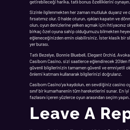
getirebileceği harika, tatlı bonus özelliklerini oynayın
Sizinle ilgilenmekten her zaman mutluluk duyarız ve d
fırsatımız olur. O halde oturun, ışıkları kapatın ve dö
olun, oyun denizlerine yelken açmak için ihtiyacınız o
birkaç özel oyuna sahip olduğumuzu bilmekten heyeca
eğleneceğinizden emin olabilirsiniz. İster klasik bir s
yer burası.
Tatlı Bezelye, Bonnie Bluebell, Elegant Orchid, Avokado
Casibom Casino, sizi saatlerce eğlendirecek 20’den f
güvenli bilgilerinizin tamamen güvenli ve emniyetli o
önlemi katmanı kullanarak bilgilerinizi doğrularız.
Casibom Casino’ya kaydolun, en sevdiğiniz casino oy
sınıf bir kumarhanenin tüm hareketlerini sunar. En iy
fazlasını içeren yüzlerce oyun arasından seçim yapın.
Leave A Re