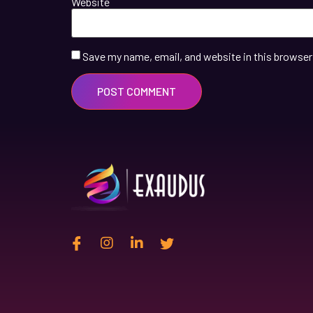
Website
Save my name, email, and website in this browser