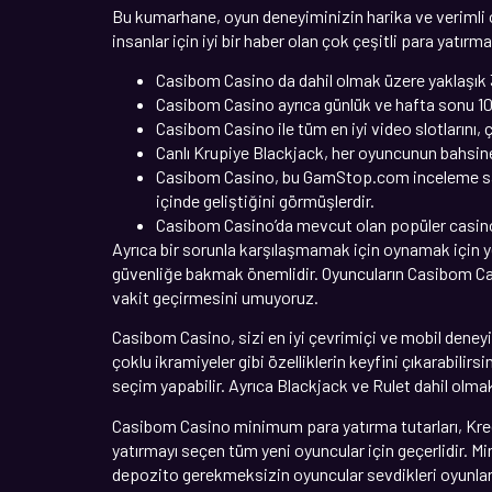
Bu kumarhane, oyun deneyiminizin harika ve verimli ol
insanlar için iyi bir haber olan çok çeşitli para yatı
Casibom Casino da dahil olmak üzere yaklaşık 30
Casibom Casino ayrıca günlük ve hafta sonu 10
Casibom Casino ile tüm en iyi video slotlarını, 
Canlı Krupiye Blackjack, her oyuncunun bahsine 
Casibom Casino, bu GamStop.com inceleme sayfa
içinde geliştiğini görmüşlerdir.
Casibom Casino’da mevcut olan popüler casino 
Ayrıca bir sorunla karşılaşmamak için oynamak için y
güvenliğe bakmak önemlidir. Oyuncuların Casibom Ca
vakit geçirmesini umuyoruz.
Casibom Casino, sizi en iyi çevrimiçi ve mobil dene
çoklu ikramiyeler gibi özelliklerin keyfini çıkarabili
seçim yapabilir. Ayrıca Blackjack ve Rulet dahil olmak
Casibom Casino minimum para yatırma tutarları, Kredi 
yatırmayı seçen tüm yeni oyuncular için geçerlidir. 
depozito gerekmeksizin oyuncular sevdikleri oyunları hı