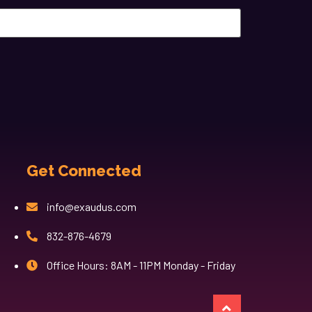
Get Connected
info@exaudus.com
832-876-4679
Office Hours: 8AM - 11PM Monday - Friday
казино лев