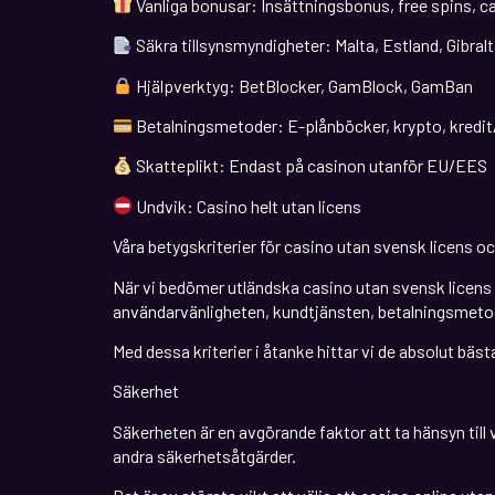
Vanliga bonusar: Insättningsbonus, free spins, c
Säkra tillsynsmyndigheter: Malta, Estland, Gibral
Hjälpverktyg: BetBlocker, GamBlock, GamBan
Betalningsmetoder: E-plånböcker, krypto, kredit/
Skatteplikt: Endast på casinon utanför EU/EES
Undvik: Casino helt utan licens
Våra betygskriterier för casino utan svensk licens o
När vi bedömer utländska casino utan svensk licens o
användarvänligheten, kundtjänsten, betalningsmetodern
Med dessa kriterier i åtanke hittar vi de absolut bäst
Säkerhet
Säkerheten är en avgörande faktor att ta hänsyn till 
andra säkerhetsåtgärder.