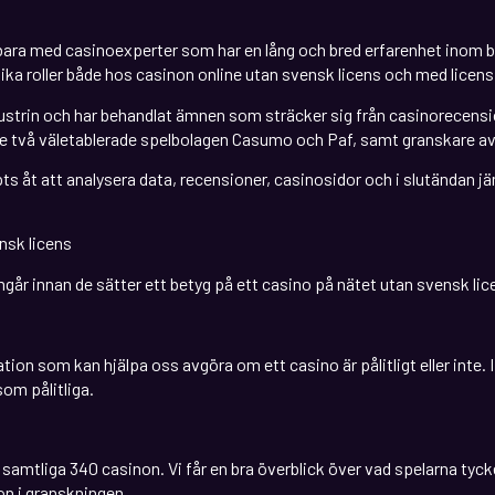
ia bara med casinoexperter som har en lång och bred erfarenhet ino
ika roller både hos casinon online utan svensk licens och med licens
ustrin och har behandlat ämnen som sträcker sig från casinorecensio
de två väletablerade spelbolagen Casumo och Paf, samt granskare av
ts åt att analysera data, recensioner, casinosidor och i slutändan j
nsk licens
år innan de sätter ett betyg på ett casino på nätet utan svensk lic
ion som kan hjälpa oss avgöra om ett casino är pålitligt eller inte. I
om pålitliga.
samtliga 340 casinon. Vi får en bra överblick över vad spelarna tyck
n i granskningen.