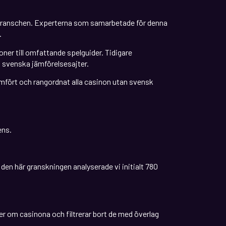
m branschen. Experterna som samarbetade för denna
.
ner till omfattande spelguider. Tidigare
 svenska jämförelsesajter.
ämfört och rangordnat alla casinon utan svensk
ens.
 den här granskningen analyserade vi initialt 780
er om casinona och filtrerar bort de med överlag