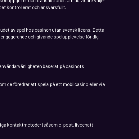
ersonuppgifter och transaktioner. Om du vidare väljer
det kontrollerat och ansvarsfullt.
budet av spel hos casinon utan svensk licens. Detta
er engagerande och givande spelupplevelse för dig
 användarvänligheten baserat på casinots
m de föredrar att spela på ett mobilcasino eller via
gliga kontaktmetoder (såsom e-post, livechatt,