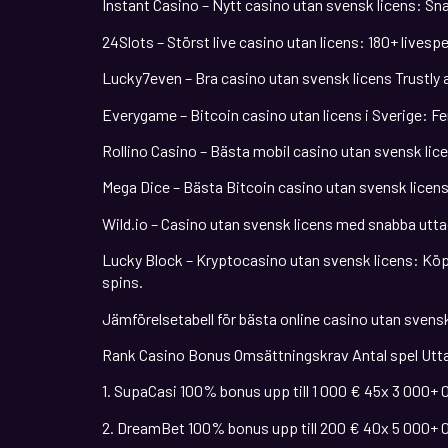
Instant Casino – Nytt casino utan svensk licens: Sna
24Slots – Störst live casino utan licens: 180+ livespe
Lucky7even – Bra casino utan svensk licens Trustly a
Everygame – Bitcoin casino utan licens i Sverige: F
Rollino Casino – Bästa mobil casino utan svensk lic
Mega Dice – Bästa Bitcoin casino utan svensk licens
Wild.io – Casino utan svensk licens med snabba uttag
Lucky Block – Kryptocasino utan svensk licens: Köp
spins.
Jämförelsetabell för bästa online casino utan svensk
Rank Casino Bonus Omsättningskrav Antal spel Utt
1. SupaCasi 100% bonus upp till 1 000 € 45x 3 000+
2. DreamBet 100% bonus upp till 200 € 40x 5 000+ 