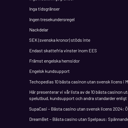
Inga tidsgränser
Ingen tresekundersregel
Nackdelar
SEK (svenska kronor) stöds inte
Endast skattefria vinster inom EES
Främst engelska hemsidor
Engelsk kundsupport
Techopedias 10 bästa casinon utan svensk licens i M
Här presenterar vi vår lista av de 10 bästa casinon ut
spelutbud, kundsupport och andra standarder enligt v
SupaCasi – Bästa casino utan svensk licens 2024: Öve
DreamBet – Bästa casino utan Spelpaus: Spännande tu