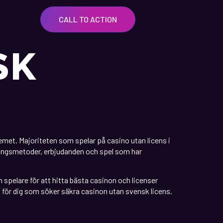
CALL TO ACTION
SK
met. Majoriteten som spelar på casino utan licens i
lningsmetoder, erbjudanden och spel som har
spelare för att hitta bästa casinon och licenser
et för dig som söker säkra casinon utan svensk licens.