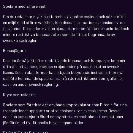
Spelare med Erfarenhet
Om du redan har mycket erfarenhet av online casinon och söker efter
en miljö med större valfrihet, kan dessa internationella casinon vara
tilltalande. De tenderar att erbjuda ett mer omfattande spelutbud och
mindre restriktiva bonusar, eftersom de inte är begränsade av
svenska spelregler.
Bonusjägare
De som är på jakt efter omfattande bonusar och kampanjer kommer
ofta att hitta mer generösa erbjudanden på casinon utan svensk
licens. Dessa plattformar kan erbjuda betydande incitament för nya
och återkommande spelare, fria från de restriktioner som gäller för
casinon under svensk reglering.
Kryptoentusiaster
Spelare som föredrar att använda kryptovalutor som Bitcoin för sina
transaktioner uppskattar ofta casinon utan svensk licens. Dessa
casinon kan erbjuda ökad anonymitet och snabbhet i transaktioner
jämfört med traditionella betalningsmetoder.
De Som Söker Flexibilitet