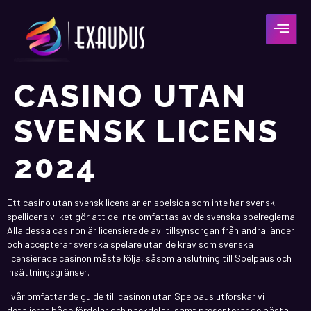
CASINO UTAN
SVENSK LICENS
2024
Ett casino utan svensk licens är en spelsida som inte har svensk
spellicens vilket gör att de inte omfattas av de svenska spelreglerna.
Alla dessa casinon är licensierade av tillsynsorgan från andra länder
och accepterar svenska spelare utan de krav som svenska
licensierade casinon måste följa, såsom anslutning till Spelpaus och
insättningsgränser.
I vår omfattande guide till casinon utan Spelpaus utforskar vi
detaljerat både fördelar och nackdelar, samt presenterar de bästa