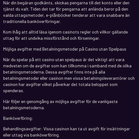
När din begäran godkänts, skickas pengarna till det konto eller den
tjänst du valt. Tiden det tar för pengarna att anlända beror på den
valda uttagsmetoder, e-plånböcker tenderar att vara snabbare än
traditionella banköverföringar.
Kom ihåg att alltid läsa igenom casinots regler och villkor gällande
uttag för att undvika missförstånd och förseningar.
Möjliga avgifter med Betalningsmetoder på Casino utan Spelpaus
När du spelar på ett casino utan spelpaus är det viktigt att vara
medveten om de avgifter som kan tillkomma i samband med de olika
betalningsmetoderna. Dessa avgifter finns inte på alla
betalningsmetoder eller casinon men vissa betalningsleverantörer och
casinon har avgifter vilket påverkar det totala beloppet som
spenderas.
Här följer en genomgång av möjliga avgifter för de vanligaste
betalningsmetoderna.
Banköverföring:
Behandlingsavgifter: Vissa casinon kan ta ut avgift för insättningar
eller uttag via banköverföring.