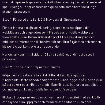
över ditt spelande genom att enkelt stänga av dig från allt licensierat
spel i Sverige. Här är en förenklad guide som kombinerar de viktiga
stegen i processen:
Steg 1: Förbered ditt BankID & Navigera till Spelpaus.se
För att initiera din självexkludering, starta med att öppna din
webbläsare och ange adressen till Spelpaus officiella webbplats,
www.spelpaus.se. Denna sida är din port till självavstängning och
erbjuder all information du behöver för att förstå tjänsten och hur den
hjälper dig att kontrollera ditt spelande.
När du har kommit till sidan, håll ditt BankID redo för nästa steg i
processen.
Steg 2: Logga in och Följ instruktionerna
Börja med att säkerställa att ditt BankID är tillgängligt och
fungerande. Detta är nödvändigt för att kunna logga in på Spelpaus.se
på ett säkert sätt. När du har ditt BankID redo, öppna din webbläsare
och navigera till den officiella hemsidan för Spelpaus.
Klicka på ‘Logga in’-knappen och verifiera din identitet med BankID för
att skydda dina uppgifter och försäkra att endast du kan göra