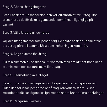
Steg 2. Gör en Uttagsbegäran
Besök casinots ‘kassasektion’ och välj alternativet för ‘uttag’. Där
presenteras du för de uttagsmetoder som finns tillgängliga på
casinot.
Steg 3. Välja Utbetalningsmetod
Välj den uttagsmetod som passar dig. De flesta casinon uppmuntrar
att uttag görs till samma källa som insättningen kom ifrån.
Steg 4. Ange summa för Uttag
Skriv in summan du önskar ta ut. Var medveten om att det kan finnas
ett minimum och ett maximum för uttag.
Steg 5. Bearbetning av Uttaget
Casinot granskar din begäran och börjar bearbetningsprocessen.
Tiden det tar innan pengarna är på väg kan variera stort – vissa
metoder är nästan ögonblickliga medan andra kan ta flera bankdagar.
Steg 6. Pengarna Överförs