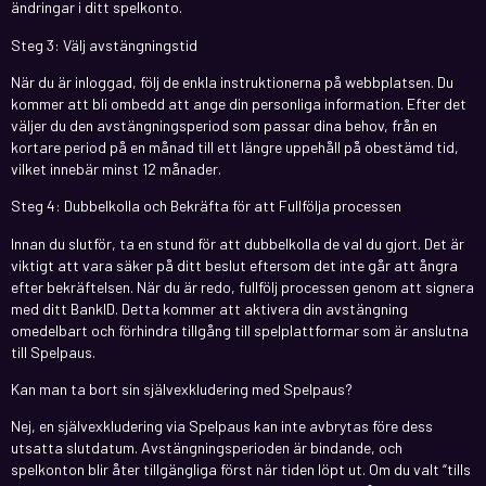
ändringar i ditt spelkonto.
Steg 3: Välj avstängningstid
När du är inloggad, följ de enkla instruktionerna på webbplatsen. Du
kommer att bli ombedd att ange din personliga information. Efter det
väljer du den avstängningsperiod som passar dina behov, från en
kortare period på en månad till ett längre uppehåll på obestämd tid,
vilket innebär minst 12 månader.
Steg 4: Dubbelkolla och Bekräfta för att Fullfölja processen
Innan du slutför, ta en stund för att dubbelkolla de val du gjort. Det är
viktigt att vara säker på ditt beslut eftersom det inte går att ångra
efter bekräftelsen. När du är redo, fullfölj processen genom att signera
med ditt BankID. Detta kommer att aktivera din avstängning
omedelbart och förhindra tillgång till spelplattformar som är anslutna
till Spelpaus.
Kan man ta bort sin självexkludering med Spelpaus?
Nej, en självexkludering via Spelpaus kan inte avbrytas före dess
utsatta slutdatum. Avstängningsperioden är bindande, och
spelkonton blir åter tillgängliga först när tiden löpt ut. Om du valt “tills