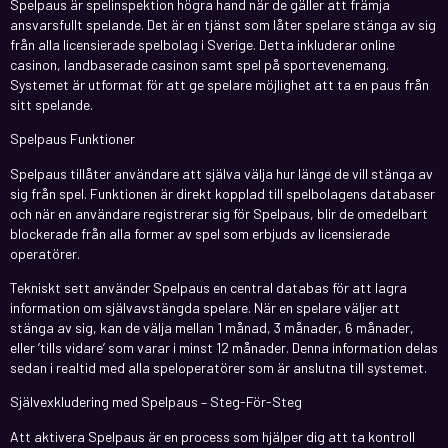
Spelpaus är spelinspektion högra hand när de gäller att främja
ansvarsfullt spelande. Det är en tjänst som låter spelare stänga av sig
från alla licensierade spelbolag i Sverige. Detta inkluderar online
casinon, landbaserade casinon samt spel på sportevenemang.
Systemet är utformat för att ge spelare möjlighet att ta en paus från
sitt spelande.
Spelpaus Funktioner
Spelpaus tillåter användare att själva välja hur länge de vill stänga av
sig från spel. Funktionen är direkt kopplad till spelbolagens databaser
och när en användare registrerar sig för Spelpaus, blir de omedelbart
blockerade från alla former av spel som erbjuds av licensierade
operatörer.
Tekniskt sett använder Spelpaus en central databas för att lagra
information om självavstängda spelare. När en spelare väljer att
stänga av sig, kan de välja mellan 1 månad, 3 månader, 6 månader,
eller ’tills vidare’ som varar i minst 12 månader. Denna information delas
sedan i realtid med alla speloperatörer som är anslutna till systemet.
Självexkludering med Spelpaus – Steg-För-Steg
Att aktivera Spelpaus är en process som hjälper dig att ta kontroll