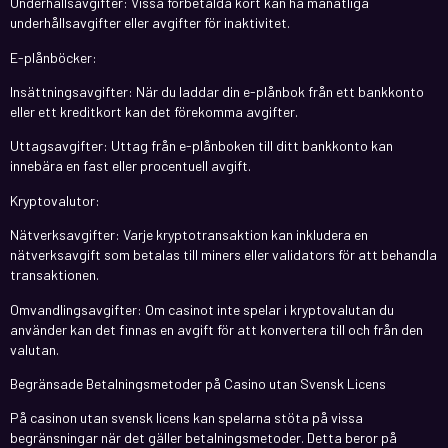
Underhållsavgifter: Vissa förbetalda kort kan ha månatliga
underhållsavgifter eller avgifter för inaktivitet.
E-plånböcker:
Insättningsavgifter: När du laddar din e-plånbok från ett bankkonto
eller ett kreditkort kan det förekomma avgifter.
Uttagsavgifter: Uttag från e-plånboken till ditt bankkonto kan
innebära en fast eller procentuell avgift.
Kryptovalutor:
Nätverksavgifter: Varje kryptotransaktion kan inkludera en
nätverksavgift som betalas till miners eller validators för att behandla
transaktionen.
Omvandlingsavgifter: Om casinot inte spelar i kryptovalutan du
använder kan det finnas en avgift för att konvertera till och från den
valutan.
Begränsade Betalningsmetoder på Casino utan Svensk Licens
På casinon utan svensk licens kan spelarna stöta på vissa
begränsningar när det gäller betalningsmetoder. Detta beror på