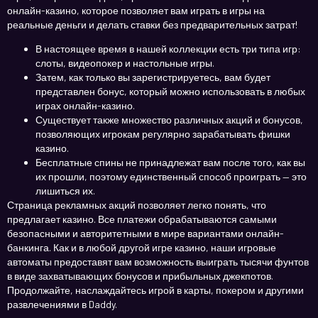
онлайн-казино, которое позволяет вам играть в игры на
реальные деньги и делать ставки без предварительных затрат!
В настоящее время в нашей коллекции есть три типа игр:
слоты, видеопокер и настольные игры.
Затем, как только вы зарегистрируетесь, вам будет
представлен бонус, который можно использовать в любых
играх онлайн-казино.
Существует также множество различных акций и бонусов,
позволяющих игрокам регулярно зарабатывать фишки
казино.
Бесплатные спины не принадлежат вам после того, как вы
их прошли, поэтому единственный способ проиграть — это
лишиться их.
Страница рекламных акций позволяет легко понять, что
предлагает казино. Все платежи обрабатываются самыми
безопасными и авторитетными в мире вариантами онлайн-
банкинга. Как и в любой другой игре казино, наши игровые
автоматы предоставят вам возможность выиграть тысячи фунтов
в виде захватывающих бонусов и прибыльных джекпотов.
Продолжайте, наслаждайтесь игрой в карты, покером и другими
развлечениями в Daddy.