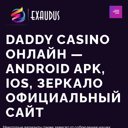
DADDY CASINO
ОНЛАЙН —
ANDROID APK,
IOS, ЗЕРКАЛО
ОФИЦИАЛЬНЫЙ
САЙТ
Некоторые варианты также зависят от соблюдения наших