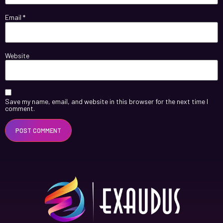
Email
*
Website
Save my name, email, and website in this browser for the next time I
comment.