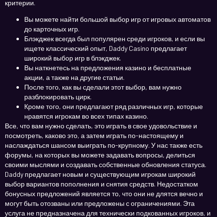
критерии.
Вы можете найти большой выбор игр от игровых автоматов
до карточных игр.
Блэкджек всегда был популярен среди игроков, и если вы
ищете классический опыт, Daddy Casino предлагает
широкий выбор игр в блэкджек.
Вы наткнетесь на предложения казино и бесплатные
акции, а также на другие статьи.
После того, как вы сделали этот выбор, вам нужно
разблокировать цирк.
Кроме того, они предлагают ряд различных игр, которые
нравятся игрокам во всех типах казино.
Все, что вам нужно сделать, это играть в свое удовольствие и
посмотреть, каково это, а затем играть по-настоящему и
наслаждаться шансом выиграть по-крупному. У нас также есть
форумы, на которых вы можете задавать вопросы, делиться
своими мыслями и создавать собственные обновления статуса.
Daddy предлагает новым и существующим игрокам широкий
выбор вариантов пополнения и снятия средств. Недостатком
бонусных предложений является то, что они не длятся вечно и
могут быть отозваны или предложены с ограничениями. Эта
услуга не предназначена для технически подкованных игроков, и