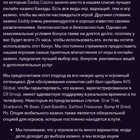
по которым Daddy Casino заняло место в нашем списке лучших
онлайн-казино Канады. Есть все виды игр, вариаций, тем и игр
казино, чтобы вы могли наслаждаться игрой. Другими словами,
казино Daddy очень рекомендуется и хорошо известно своими
развлечениями, безопасностью и безопасностью. Однако их
максимальные условия бонуса также не длятся долго, поэтому у
вас будет всего 24 часа, чтобы использовать его, если вы хотите
использовать этот бонус. Мы постоянно стремимся предоставить
нашим игрокам самые приятные впечатления от игры в онлайн-
казино, предлагая лучший выбор игр, бонусов, рекламных акций
и дополнительных услуг.
Мы предпочитаем этот подход за его низкую цену и огромный
потенциал. Для обслуживания клиентов сайт был одобрен AVS
Global, чтобы гарантировать, что казино, зарегистрированное в
CR Group, имеет адекватную поддержку в реальном времени и по
телефону. Некоторые из предлагаемых слотов: Star Trek,
Starburst, Mr Bean, Cash Bandits, DaVinci Treasures, Bump N’ Grind,
Ms. Опция мобильного казино также является обязательной
опцией для игроков, которые постоянно находятся в пути.
Мы понимаем, что у игроков есть много вариантов, когда
дело доходит до выбора казино, и мы всегда ищем