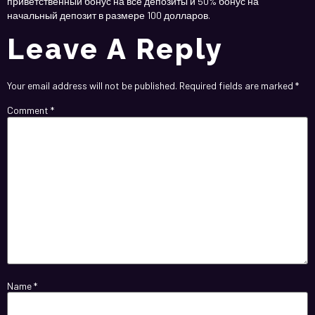
приветственный бонус на все депозиты и 50% бонус на
начальный депозит в размере 100 долларов.
Leave A Reply
Your email address will not be published.
Required fields are marked
*
Comment
*
Name
*