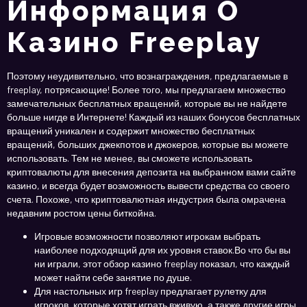
Информация О
Казино Freeplay
Поэтому неудивительно, что вознаграждения, предлагаемые в
freeplay, потрясающие! Более того, мы предлагаем множество
замечательных бесплатных вращений, которые вы не найдете
больше нигде в Интернете! Каждый из наших бонусов бесплатных
вращений уникален и содержит множество бесплатных
вращений, больших джекпотов и джокеров, которые вы можете
использовать. Тем не менее, вы сможете использовать
криптовалюты для внесения депозита на выбранном вами сайте
казино, и всегда будет возможность вывести средства со своего
счета. Похоже, что криптовалютная индустрия была омрачена
недавним ростом цены биткойна.
Игровые возможности позволяют игрокам выбрать
наиболее подходящий для их уровня ставок.Во что бы вы
ни играли, этот обзор казино freeplay показал, что каждый
может найти себе занятие по душе.
Для настольных игр freeplay предлагает рулетку для
игроков, которые хотят играть вживую, а также другие игры