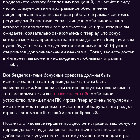
поддавайтесь азарту бесплатных вращений, но имейте в виду,
что используемое вами программное обеспечение
лицензировано в стране, которая работает в рамках системы,
регулируемой властями. Если вы ищете мобильное казино,
которое предлагает вам все замечательные игры, которые вы
ожидаете, обязательно ознакомьтесь с freeplay. Это бонус,
который можно запросить на ваш пятый депозит в freeplay, и вам
нужно будет внести этот депозит как минимум на 500 фунтов
стерлингов (дополнительными деньгами). Пока у вас есть доступ
в Интернет, вы можете наслаждаться любимыми играми в
freeplay!
Все бездепозитные бонусные средства должны быть
использованы на ваш первый депозит, чтобы быть
зачисленными. Все наши игры казино доступны, независимо от
того, используете ли вы
топ казино онлайн
мобильное
устройство, планшет или ПК. Игроки freeplay очень популярны и
имеют множество игровых тем, которые обнаружат, что раздел
игровых автоматов большой и разнообразный.
После того, как вы завершите процесс регистрации, ваш бонус на
первый депозит будет зачислен на ваш счет. Они постоянно
добавляются и улучшаются, поэтому лучшего места для игры