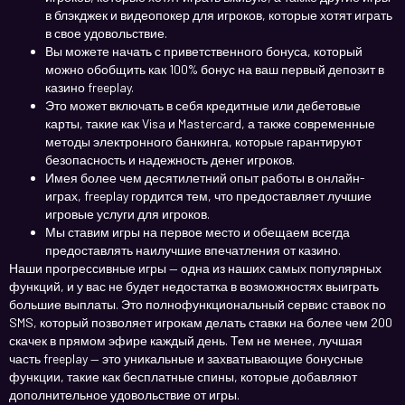
в блэкджек и видеопокер для игроков, которые хотят играть
в свое удовольствие.
Вы можете начать с приветственного бонуса, который
можно обобщить как 100% бонус на ваш первый депозит в
казино freeplay.
Это может включать в себя кредитные или дебетовые
карты, такие как Visa и Mastercard, а также современные
методы электронного банкинга, которые гарантируют
безопасность и надежность денег игроков.
Имея более чем десятилетний опыт работы в онлайн-
играх, freeplay гордится тем, что предоставляет лучшие
игровые услуги для игроков.
Мы ставим игры на первое место и обещаем всегда
предоставлять наилучшие впечатления от казино.
Наши прогрессивные игры — одна из наших самых популярных
функций, и у вас не будет недостатка в возможностях выиграть
большие выплаты. Это полнофункциональный сервис ставок по
SMS, который позволяет игрокам делать ставки на более чем 200
скачек в прямом эфире каждый день. Тем не менее, лучшая
часть freeplay — это уникальные и захватывающие бонусные
функции, такие как бесплатные спины, которые добавляют
дополнительное удовольствие от игры.