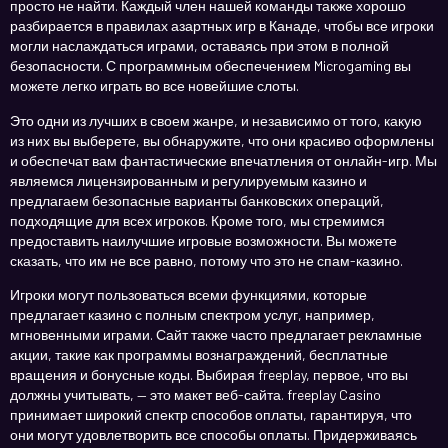
просто не найти. Каждый член нашей команды также хорошо
разбирается в правилах азартных игр в Канаде, чтобы все игроки
могли наслаждаться играми, оставаясь при этом в полной
безопасности. С программным обеспечением Microgaming вы
можете легко играть во все новейшие слоты.
Это одни из лучших в своем жанре, и независимо от того, какую
из них вы выберете, вы обнаружите, что они красиво оформлены
и обеспечат вам фантастические впечатления от онлайн-игр. Мы
являемся лицензированным и регулируемым казино и
предлагаем безопасные варианты банковских операций,
подходящие для всех игроков. Кроме того, мы стремимся
предоставить наилучшие игровые возможности. Вы можете
сказать, что им не все равно, потому что это не спам-казино.
Игроки могут пользоваться всеми функциями, которые
предлагает казино с полным спектром услуг, например,
мгновенными играми. Сайт также часто предлагает рекламные
акции, такие как программы вознаграждений, бесплатные
вращения и бонусные коды. Выбирая freeplay, первое, что вы
должны учитывать, — это макет веб-сайта. freeplay Casino
принимает широкий спектр способов оплаты, гарантируя, что
они могут удовлетворить все способы оплаты. Придерживаясь