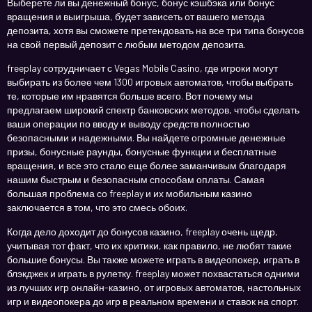
Выберете ли вы денежный бонус, бонус кэшбэка или бонус
вращения и выигрыша, будет зависеть от вашего метода
депозита, хотя вы сможете претендовать на все три типа бонусов
на свой первый депозит с любым методом депозита.
freeplay сотрудничает с Vegas Mobile Casino, где игроки могут
выбирать из более чем 1300 игровых автоматов, чтобы выбрать
те, которые им нравятся больше всего. Вот почему мы
предлагаем широкий спектр банковских методов, чтобы сделать
ваши операции по вводу и выводу средств полностью
безопасными и надежными. Вы найдете огромные денежные
призы, бонусные раунды, бонусные функции и бесплатные
вращения, и все это стало еще более заманчивым благодаря
нашим быстрым и безопасным способам оплаты. Самая
большая проблема со freeplay и их мобильным казино
заключается в том, что это смесь обоих.
Когда дело доходит до бонусов казино, freeplay очень щедр,
учитывая тот факт, что их критики, как правило, не любят такие
большие бонусы. Вы также можете играть в видеопокер, играть в
блэкджек и играть в рулетку. freeplay может похвастаться одними
из лучших игр онлайн-казино, от игровых автоматов, настольных
игр и видеопокера до игр в реальном времени и ставок на спорт.