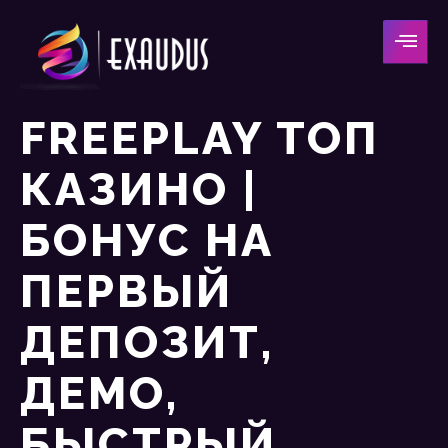
FREEPLAY ТОП
КАЗИНО |
БОНУС НА
ПЕРВЫЙ
ДЕПОЗИТ,
ДЕМО,
БЫСТРЫЙ