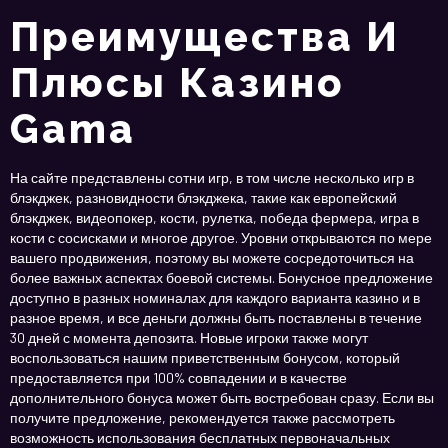
Преимущества И
Плюсы Казино
Gama
На сайте представлены сотни игр, в том числе несколько игр в
блэкджек, разновидности блэкджека, такие как европейский
блэкджек, видеопокер, кости, рулетка, победа фермера, игра в
кости с сосисками и многое другое. Уровни открываются по мере
вашего продвижения, поэтому вы можете сосредоточиться на
более важных аспектах боевой системы. Бонусное предложение
доступно в разных номиналах для каждого варианта казино и в
разное время, и все деньги должны быть поставлены в течение
30 дней с момента депозита. Новые игроки также могут
воспользоваться нашим приветственным бонусом, который
предоставляется при 100% совпадении и в качестве
дополнительного бонуса может быть востребован сразу. Если вы
получите предложение, рекомендуется также рассмотреть
возможность использования бесплатных первоначальных