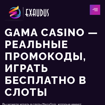
GAMA CASINO —
РЕАЛЬНЫЕ
ПРОМОКОДЫ,
ИГРАТЬ
БЕСПЛАТНО В
СЛОТЫ
Вы можете играть в слоты MegaSpin, которые имеют