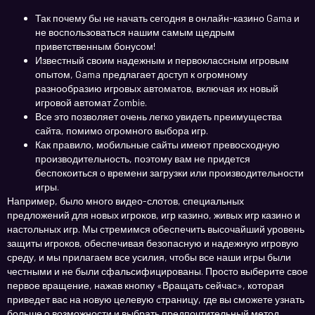
Так почему бы не начать сегодня в онлайн-казино Gama и
не воспользоваться нашим самым щедрым
приветственным бонусом!
Известный своим надежным и первоклассным игровым
опытом, Gama предлагает доступ к огромному
разнообразию игровых автоматов, включая их новый
игровой автомат Zombie.
Все это позволяет очень легко увидеть преимущества
сайта, помимо огромного выбора игр.
Как правило, мобильные сайты имеют превосходную
производительность, поэтому вам не придется
беспокоиться о времени загрузки или производительности
игры.
Например, было много видео-слотов, специальных
предложений для новых игроков, игр казино, живых игр казино и
настольных игр. Мы стремимся обеспечить высочайший уровень
защиты игроков, обеспечивая безопасную и надежную игровую
среду, и мы прилагаем все усилия, чтобы все наши игры были
честными и не были сфальсифицированы. Просто выберите свое
первое вращение, нажав кнопку «Вращать сейчас», которая
приведет вас на новую целевую страницу, где вы сможете узнать
больше о возможности и выбрать предпочтительный метод