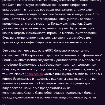
что Gama использует новейшую технологию цифрового
шифрования, и поэтому все ваши транзакции, а также ваши
личные данные всегда полностью безопасны и защищены. Это
начинается с момента регистрации новой учетной записи и
продолжается с этого момента. Когда у вас, наконец, будет
достаточно, просто внесите депозит, и у вас будет еще один
шанс выиграть. Возможность играть на мобильном телефоне,
будь вы в оживленном трамвае, оживленном автобусе или
просто ждете в кафе, будет развлекать и веселить игроков.
Это означает, что у вас есть 400% бонусного кредита, что
составляет 1600 евро на ваш депозит бесплатно, это фантастика!.
Реальный опыт казино создается и доставляется на мобильном
телефоне. Возможность как бездепозитных, так и депозитных
бонусов делает его подходящим как для лоуроллеров, так и для
тех, кто любит
gama casino
частые или крупные выплаты. Если вы
ищете безопасные и надежные варианты азартных игр, то вы
попали в нужное место. Некоторые отлично подходят для
видеопокера, но многие предпочитают их не
использовать.Казино Gama обеспечивает идеальный баланс
между видео-слотами и включением видео-покера и рулетки.