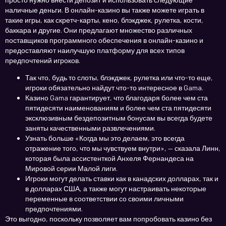
наличные деньги. В онлайн-казино вы также можете играть в
такие игры, как скретч-карты, кено, блэкджек, рулетка, кости,
баккара и другие. Они предлагают множество различных
поставщиков программного обеспечения в онлайн-казино и
предоставляют наилучшую платформу для всех типов
предпочтений игроков.
Так что, будь то слоты, блэкджек, рулетка или что-то еще,
игроки обязательно найдут что-то интересное в Gama.
Казино Gama гарантирует, что благодаря более чем ста
пятидесяти наименованиям и более чем ста пятидесяти
эксклюзивным бездепозитным бонусам вы всегда будете
заняты качественными развлечениями.
Узнать больше «Когда мы это делаем, это всегда
отражение того, что мы чувствуем внутри», — сказала Линн,
которая была ассистенткой Анхеля Фернандеса на
Мировой серии Малой лиги.
Игроки могут делать ставки как в канадских долларах, так и
в долларах США, а также могут настраивать некоторые
переменные в соответствии со своими личными
предпочтениями.
Это выгодно, поскольку позволяет вам попробовать казино без