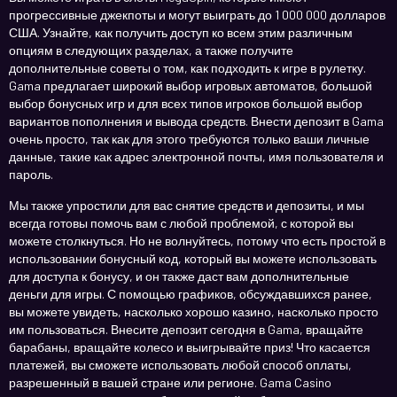
прогрессивные джекпоты и могут выиграть до 1 000 000 долларов
США. Узнайте, как получить доступ ко всем этим различным
опциям в следующих разделах, а также получите
дополнительные советы о том, как подходить к игре в рулетку.
Gama предлагает широкий выбор игровых автоматов, большой
выбор бонусных игр и для всех типов игроков большой выбор
вариантов пополнения и вывода средств. Внести депозит в Gama
очень просто, так как для этого требуются только ваши личные
данные, такие как адрес электронной почты, имя пользователя и
пароль.
Мы также упростили для вас снятие средств и депозиты, и мы
всегда готовы помочь вам с любой проблемой, с которой вы
можете столкнуться. Но не волнуйтесь, потому что есть простой в
использовании бонусный код, который вы можете использовать
для доступа к бонусу, и он также даст вам дополнительные
деньги для игры. С помощью графиков, обсуждавшихся ранее,
вы можете увидеть, насколько хорошо казино, насколько просто
им пользоваться. Внесите депозит сегодня в Gama, вращайте
барабаны, вращайте колесо и выигрывайте приз! Что касается
платежей, вы сможете использовать любой способ оплаты,
разрешенный в вашей стране или регионе. Gama Casino