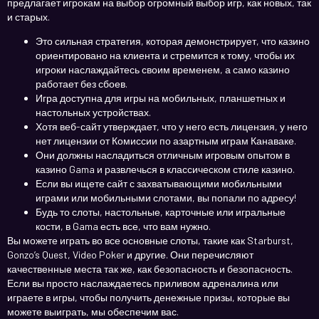
предлагает игрокам на выбор огромный выбор игр, как новых, так
и старых.
Это сильная стратегия, которая демонстрирует, что казино
ориентировано на клиента и стремится к тому, чтобы их
игроки наслаждайтесь своим временем, а само казино
работает без сбоев.
Игра доступна для игры на мобильных, планшетных и
настольных устройствах.
Хотя веб-сайт утверждает, что у него есть лицензия, у него
нет лицензии от Комиссии по азартным играм Канаваке.
Они должны насладиться отличным игровым опытом в
казино Gama и развлечься в классическом стиле казино.
Если вы ищете сайт с захватывающими мобильными
играми или мобильными слотами, вы попали по адресу!
Будь то слоты, настольные, карточные или игральные
кости, в Gama есть все, что вам нужно.
Вы можете играть во все основные слоты, такие как Starburst,
Gonzo’s Quest, Video Poker и другие. Они перечисляют
качественные места так же, как безопасность и безопасность.
Если вы просто наслаждаетесь приливом адреналина или
играете в игры, чтобы получить денежные призы, которые вы
можете выиграть, мы обеспечим вас.