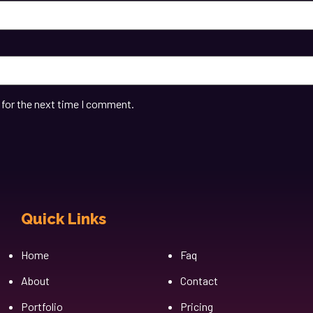
 for the next time I comment.
Quick Links
Cfgh
Home
Faq
About
Contact
Portfolio
Pricing