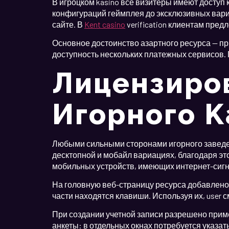
В игроцком kasino все визитеры имеют доступ
конфигураций геймплея до эксклюзивных вариа
сайте. В
Kent casino
verification клиентам пре
Основное достоинство азартного ресурса — 
доступность нескольких платежных сервисов.
Лицензиро
Игорного K
Любыми сильными сторонами игорного заведен
десктопной и мобайл вариациях, благодаря эт
мобильных устройств, имеющих интернет-сигн
На головную веб-страницу ресурса добавлено 
части находятся клавиши. Используя их, user 
При создании учетной записи разрешено прим
анкеты: в отдельных окнах потребуется указа