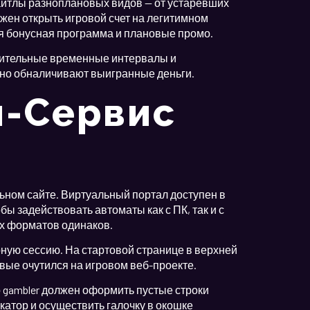
тайтлы разноплановых видов — от устаревших
лжен открыть игровой счет на легитимном
ия бонусная программа и плановые промо.
жительные временные интервалы и
сно обналичивают выигранные деньги.
н-Сервис
ьном сайте. Виртуальный портал доступен в
ы задействовать автоматы как с ПК, так и с
х форматов одинаков.
рную сессию. На стартовой странице в верхней
рвые очутился на игровом веб-проекте.
 gambler должен оформить пустые строки
катор и осуществить галочку в окошке