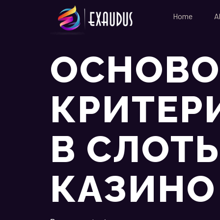
Home
A
ОСНОВ
КРИТЕР
В СЛОТЫ
КАЗИНО