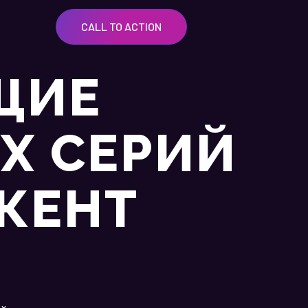
CALL TO ACTION
ЩИЕ
Х СЕРИЙ
 КЕНТ