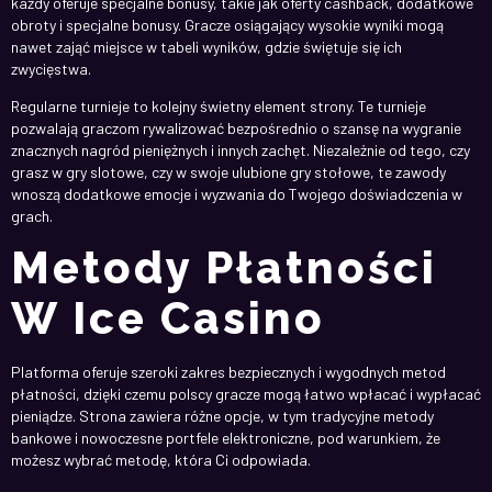
każdy oferuje specjalne bonusy, takie jak oferty cashback, dodatkowe
obroty i specjalne bonusy. Gracze osiągający wysokie wyniki mogą
nawet zająć miejsce w tabeli wyników, gdzie świętuje się ich
zwycięstwa.
Regularne turnieje to kolejny świetny element strony. Te turnieje
pozwalają graczom rywalizować bezpośrednio o szansę na wygranie
znacznych nagród pieniężnych i innych zachęt. Niezależnie od tego, czy
grasz w gry slotowe, czy w swoje ulubione gry stołowe, te zawody
wnoszą dodatkowe emocje i wyzwania do Twojego doświadczenia w
grach.
Metody Płatności
W Ice Casino
Platforma oferuje szeroki zakres bezpiecznych i wygodnych metod
płatności, dzięki czemu polscy gracze mogą łatwo wpłacać i wypłacać
pieniądze. Strona zawiera różne opcje, w tym tradycyjne metody
bankowe i nowoczesne portfele elektroniczne, pod warunkiem, że
możesz wybrać metodę, która Ci odpowiada.