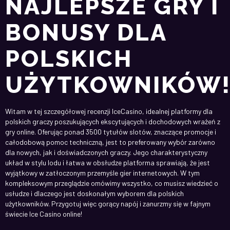
NAJLEPSZE GRY I
BONUSY DLA
POLSKICH
UŻYTKOWNIKÓW
Witam w tej szczegółowej recenzji IceCasino, idealnej platformy dla
polskich graczy poszukujących ekscytujących i dochodowych wrażeń z
gry online. Oferując ponad 3500 tytułów slotów, znaczące promocje i
całodobową pomoc techniczną, jest to preferowany wybór zarówno
dla nowych, jak i doświadczonych graczy. Jego charakterystyczny
układ w stylu lodu i łatwa w obsłudze platforma sprawiają, że jest
wyjątkowy w zatłoczonym przemyśle gier internetowych. W tym
kompleksowym przeglądzie omówimy wszystko, co musisz wiedzieć o
usłudze i dlaczego jest doskonałym wyborem dla polskich
użytkowników. Przygotuj więc gorący napój i zanurzmy się w fajnym
świecie Ice Casino online!