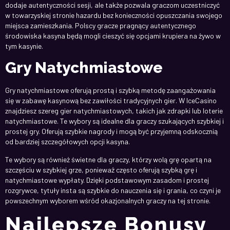
dodaje autentyczności sesji, ale także pozwala graczom uczestniczyć
w towarzyskiej stronie hazardu bez konieczności opuszczania swojego
miejsca zamieszkania. Polscy gracze pragnący autentycznego
środowiska kasyna będą mogli cieszyć się opcjami krupiera na żywo w
tym kasynie.
Gry Natychmiastowe
Gry natychmiastowe oferują prostą i szybką metodę zaangażowania
się w zabawę kasynową bez zawiłości tradycyjnych gier. W IceCasino
znajdziesz szereg gier natychmiastowych, takich jak zdrapki lub loterie
natychmiastowe. Te wybory są idealne dla graczy szukających szybkiej i
prostej gry. Oferują szybkie nagrody i mogą być przyjemną odskocznią
od bardziej szczegółowych opcji kasyna.
Te wybory są również świetne dla graczy, którzy wolą grę opartą na
szczęściu w szybkiej grze, ponieważ często oferują szybką grę i
natychmiastowe wypłaty. Dzięki podstawowym zasadom i prostej
rozgrywce, tytuły insta są szybkie do nauczenia się i grania, co czyni je
powszechnym wyborem wśród okazjonalnych graczy na tej stronie.
Najlepsze Bonusy