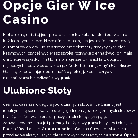
Opcje Gier W Ice
Casino
Biblioteka gier tutaj jest po prostu spektakularna, dostosowana do
każdego typu gracza. Niezależnie od tego, czy jesteś fanem zabawnych
automatów do gry, lubisz strategiczne elementy tradycyjnych gier
kasynowych, czy też wybierasz szybką rozrywkę gier na żywo, oni mają
dla Ciebie wszystko. Platforma oferuje szeroki wachlarz opcji od
najlepszych dostawców, takich jak NetEnt Gaming, Play’n GO i Micro-
Gaming, zapewniając dostępność wysokiej jakości rozrywki i
nieskończonych możliwości wygrania.
Ulubione Sloty
Jeśli szukasz szerokiego wyboru znanych slotów, Ice Casino jest
idealnym miejscem. Kasyno oferuje jedne z najbardziej znanych slotów w
branży, preferowane przez graczy za ich ekscytującą grę,
zaawansowane funkcje i potencjał dużych wygranych. Tytuły takie jak
Book of Dead online, Starburst online i Gonzos Quest to tylko kilka
przykładów ekscytujących gier slotowych dostępnych na stronie. Opcje