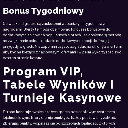
Bonus Tygodniowy
Co weekend gracze są zaskoczeni wspaniałymi tygodniowymi
nagrodami. Oferty te mogą obejmować fundusze bonusowe do
dodatkowych spinów na popularnych slotach i są doskonałą metodą
na zwiększenie salda i dodanie dodatkowych emocji do Twojej
przygody w grach. Nie zapomnij często zaglądać na stronę z ofertami,
aby być na bieżąco z najnowszymi ofertami i w pełni wykorzystać swój
czas na stronie kasyna.
Program VIP,
Tabele Wyników I
Turnieje Kasynowe
Strona honoruje swoich stałych graczy szczegółowym systemem
lojalnościowym, który oferuje punkty za każdy postawiony zakład.
Zbierając punkty, wspinasz się po szczeblach lojalności, z których