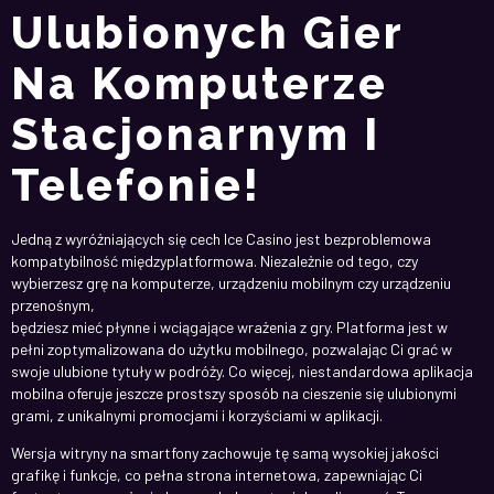
Ulubionych Gier
Na Komputerze
Stacjonarnym I
Telefonie!
Jedną z wyróżniających się cech Ice Casino jest bezproblemowa
kompatybilność międzyplatformowa. Niezależnie od tego, czy
wybierzesz grę na komputerze, urządzeniu mobilnym czy urządzeniu
przenośnym,
będziesz mieć płynne i wciągające wrażenia z gry. Platforma jest w
pełni zoptymalizowana do użytku mobilnego, pozwalając Ci grać w
swoje ulubione tytuły w podróży. Co więcej, niestandardowa aplikacja
mobilna oferuje jeszcze prostszy sposób na cieszenie się ulubionymi
grami, z unikalnymi promocjami i korzyściami w aplikacji.
Wersja witryny na smartfony zachowuje tę samą wysokiej jakości
grafikę i funkcje, co pełna strona internetowa, zapewniając Ci