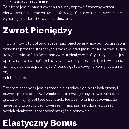
Zasady i regulaminy
Ta oferta jest skonstruowana tak, aby zapewnić znaczny wzrost
pierwszych kilku depozytów, umożliwiając Ci korzystanie z szerokiego
wyboru gier z dodatkowymi funduszami.
Zwrot Pieniędzy
Program zwrotu gotówki został zaprojektowany, aby pomóc graczom
odzyskać procent utraconych środków, oferując bufor na te chwile, gdy
szczęście się kończy. Wielkość zwrotu pieniędzy, który otrzymujesz, jest
oparta na Twoich ogólnych stratach w danym okresie i jest zwracana
na Twoje saldo, zapewniając Ci bonus gotówkowy na kontynuowanie
gry.
r ulubione gry.
Program cashback jest szczególnie atrakcyjny dla stałych graczy i
dużych graczy, ponieważ zmniejsza przewagę kasyna i wydłuża czas
gry. Dzięki hojnej polityce cashback, Ice Casino online zapewnia, że ​​
nawet w przypadku pechowej sesji masz szansę odzyskać część
swoich pieniędzy i spróbować szczęścia ponownie.
Elastyczny Bonus