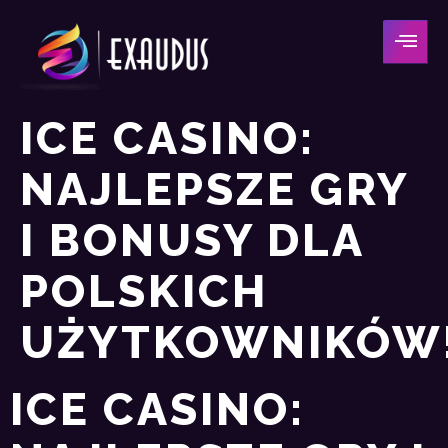
ICE CASINO:
NAJLEPSZE GRY
I BONUSY DLA
POLSKICH
UŻYTKOWNIKÓW
ICE CASINO: