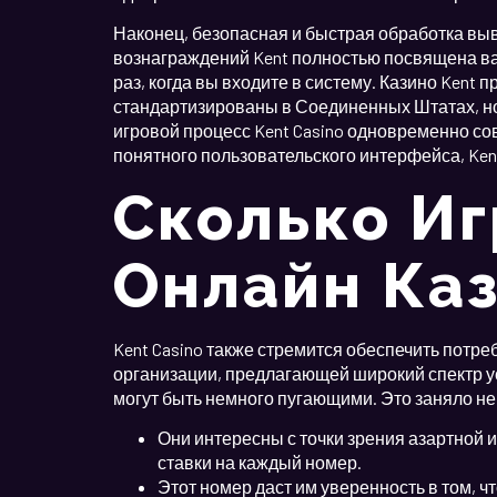
Наконец, безопасная и быстрая обработка в
вознаграждений Kent полностью посвящена ва
раз, когда вы входите в систему. Казино Kent
стандартизированы в Соединенных Штатах, но
игровой процесс Kent Casino одновременно со
понятного пользовательского интерфейса, Ken
Сколько Иг
Онлайн Каз
Kent Casino также стремится обеспечить потре
организации, предлагающей широкий спектр усл
могут быть немного пугающими. Это заняло не 
Они интересны с точки зрения азартной 
ставки на каждый номер.
Этот номер даст им уверенность в том,