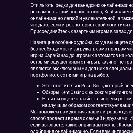
Эти льготы редки для канадских онлайн-казино
рекламных акций онлайн-казино, Kent является
онлайн-казино легкой и увлекательной, а так
что даже если игрок потеряет свой логин или п
Присоединяйтесь к азартным играм в залах для и
Навигация особенно удобна, когда вы ищете од
без необходимости загружать само программн
игр на барабанах до игровых автоматов на к
острыми ощущениями от игры в казино, не тр
являются эксклюзивными для них в специальны
портфолио, с сотнями игр на выбор.
Это относится и к PokerBank, который в
Обзоры Kent Casino с высоким рейтингом
Если вы ищете онлайн-казино, мы рекоме
наилучшим образом соответствует ваши
Мы поможем вам достичь ваших игровых целей,
способ провести время с семьей и друзьями. И
если вы знаете, какие опции вам нужны. Кром
одобрения онлайн-казино. Если вам интересно