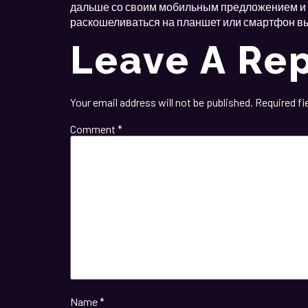
дальше со своим мобильным предложением и р
раскошеливаться на планшет или смартфон выс
Leave A Re
Your email address will not be published.
Required fi
Comment
*
Name
*