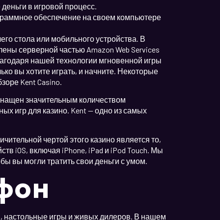
деньги в игровой процесс.
ограммное обеспечение на своем компьютере
чего стола или мобильного устройства. В
тлены серверной частью Amazon Web Services
Благодаря нашей технологии мгновенной игры
лько вы хотите играть, и начните. Некоторые
зоре Kent Casino.
оснащен значительным количеством
ых игр для казино. Kent — одно из самых
ичительной чертой этого казино является то,
 iOS, включая iPhone, iPad и iPod Touch. Мы
ы вы могли тратить свои деньги с умом.
ефон
, настольные игры и живых дилеров. В нашем