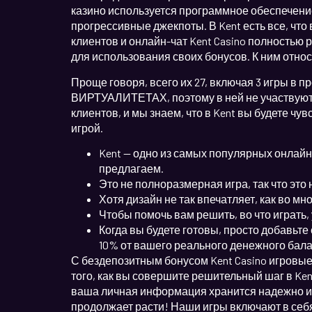
казино используется программное обеспечение 
прогрессивные джекпоты. В Kent есть все, чт
клиентов и онлайн-чат Kent Casino полностью р
для использования своих бонусов. К ним относ
Проще говоря, всего их 27, включая 3 игры в п
ВИРТУАЛИТЕТАХ, поэтому в ней не участвуют 
клиентов, и мы знаем, что в Kent вы будете ч
игрой.
Kent — одно из самых популярных онлай
предлагаем.
Это не полноразмерная игра, так что это 
Хотя дизайн не так впечатляет, как во м
Чтобы помочь вам решить, во что играть,
Когда вы будете готовы, просто добавьт
10% от вашего реального денежного бала
С бездепозитным бонусом Kent Casino игровые 
того, как вы совершите решительный шаг в Ken
ваша личная информация хранится надежно и н
продолжает расти! Наши игры включают в себ