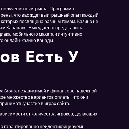
ом получения выигрыша. Программа
верены, что вас ждет выигрышный опыт каждый
из которых посвящена разным темам. Казино не
ам Канаваке. Ему удается представить
диака, мобильного макета и интуитивно
го онлайн-казино Канады.
ов Есть У
ming Group, независимой и финансово надежной
кое множество вариантов оплаты, что они
принимать участие в играх сайта.
зависимости от количества игроков, делающих
зино гарантированно неидентифицируемы.