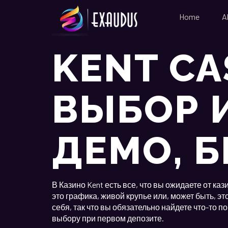
Home
A
KENT C
ВЫБОР 
ДЕМО, 
В Казино Kent есть все, что вы ожидаете от к
это графика, живой крупье или, может быть, эт
себя, так что вы обязательно найдете что-то 
выбору при первом депозите.