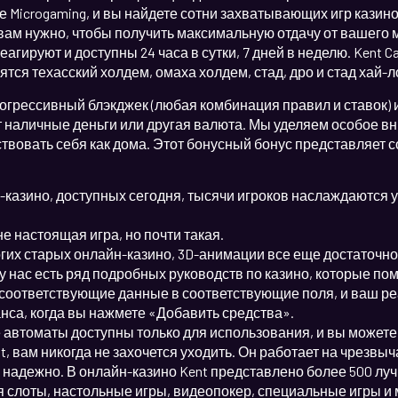
Microgaming, и вы найдете сотни захватывающих игр казино,
о вам нужно, чтобы получить максимальную отдачу от вашего
еагируют и доступны 24 часа в сутки, 7 дней в неделю. Kent 
ятся техасский холдем, омаха холдем, стад, дро и стад хай-
рогрессивный блэкджек (любая комбинация правил и ставок) и
наличные деньги или другая валюта. Мы уделяем особое вн
увствовать себя как дома. Этот бонусный бонус представляе
н-казино, доступных сегодня, тысячи игроков наслаждаются
не настоящая игра, но почти такая.
ногих старых онлайн-казино, 3D-анимации все еще достаточно
 у нас есть ряд подробных руководств по казино, которые по
е соответствующие данные в соответствующие поля, и ваш р
нса, когда вы нажмете «Добавить средства».
автоматы доступны только для использования, и вы можете и
t, вам никогда не захочется уходить. Он работает на чрезвы
адежно. В онлайн-казино Kent представлено более 500 лучш
я слоты, настольные игры, видеопокер, специальные игры и