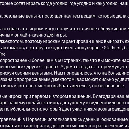
торые хотят играть когда угодно, где угодно и как угодно, 
на реальные деньги, посвященная тем вещам, которые дела
от факт, что игроки могут получить отличное обслуживание 
личным онлайн-казино для игры.
 джекпотом, поэтому игрокам гарантирован шанс выиграть дж
томатов, в которую входят очень популярные Starburst, Cleopa
ine.
спространены более чем в 50 странах, так что вы можете нас
и во многих других странах. У дома всегда есть преимущест
е рискуя своими деньгами. Нам понравилось, что на большин
связана с прогрессивным джекпотом, вас может сильно удиви
зино, из которых можно выбрать веселые, но безопасные.
овые игроки при первом и втором вращении. Благодаря наше
годаря нашему онлайн-казино, доступному в виде мобильного 
ет клуб лояльности, который дает участникам вознаграждени
травлений в Норвегии использовались данные, основанные 
томаты в стиле прялки, доступно множество развлечений и 