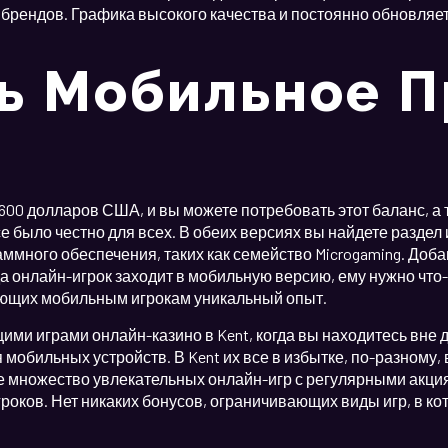
х брендов. Графика высокого качества и постоянно обновляе
ть Мобильное 
 600 долларов США, и вы можете потребовать этот баланс, 
се было честно для всех. В обеих версиях вы найдете раздел и
аммного обеспечения, таких как семейство Microgaming. Доб
 онлайн-игрок заходит в мобильную версию, ему нужно что-т
гающих мобильным игрокам уникальный опыт.
ми играми онлайн-казино в Kent, когда вы находитесь вне д
мобильных устройств. В Kent их все в избытке, по-разному,
ете множество увлекательных онлайн-игр с регулярными акц
оков. Нет никаких бонусов, ограничивающих виды игр, в ко