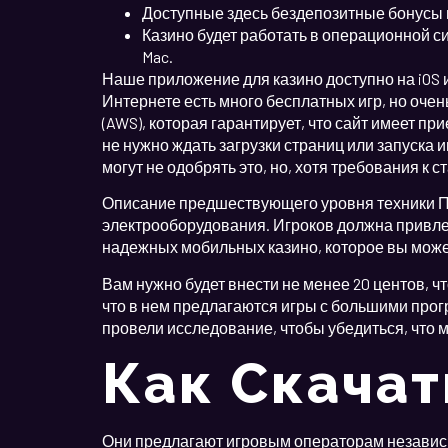
Доступные здесь бездепозитные бонусы м
Казино будет работать в операционной с
Mac.
Наше приложение для казино доступно на iOS и 
Интернете есть много бесплатных игр, но очен
(AWS), которая гарантирует, что сайт имеет 
не нужно ждать загрузки страниц или запуска и
могут не одобрять это, но, хотя требования к 
Описание предшествующего уровня техники По
электрооборудования. Игроков должна привлечь
надежных мобильных казино, которое вы може
Вам нужно будет внести не менее 20 центов, чт
что в нем предлагаются игры с большими прогр
провели исследование, чтобы убедиться, что 
Как Скачат
Они предлагают игровым операторам независи