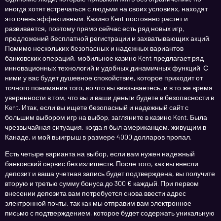
иногда хотят встречаться с людьми на своих условиях, находят
это очень эффективным. Казино Kent постоянно растет и
развивается, поэтому прямо сейчас есть ряд новых игр,
предложений бесплатной регистрации и захватывающих акций.
Помимо нескольких безопасных и надежных вариантов
банковских операций, мобильное казино Kent предлагает ряд
инновационных технологий и удобных динамичных функций. С
ними у вас будет душевное спокойствие, которое приходит от
точного понимания того, во что вы ввязываетесь, и в то же время
уверенности в том, что вы и ваши деньги будете в безопасности в
Kent. Итак, если вы ищете безопасный и надежный сайт с
большим выбором игр на выбор, загляните в казино Kent. Была
чрезвычайная ситуация, когда я был американцем, живущим в
Канаде, и мой выигрыш в размере 4000 долларов пропал.
Есть четыре варианта на выбор, если вам нужен надежный
банковский сервис без излишеств. После того, как вы внесли
депозит и ваша учетная запись будет подтверждена, вы получите
вторую и третью сумму бонуса до 300 € каждый. При первом
внесении депозита вам потребуется снова ввести адрес
электронной почты, так как мы отправим вам электронное
письмо с подтверждением, которое будет содержать уникальную