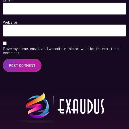
Website
Save my name, email, and website in this browser for the next time I
comment.