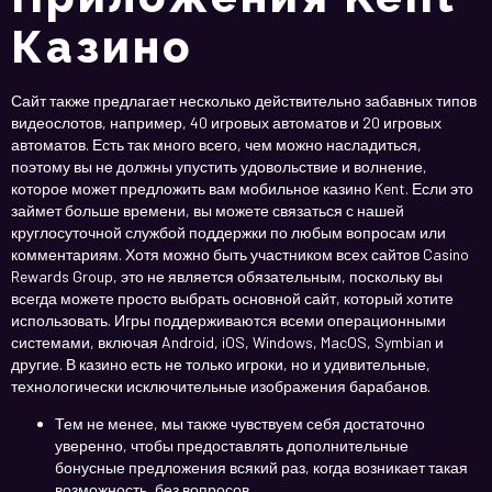
Казино
Сайт также предлагает несколько действительно забавных типов
видеослотов, например, 40 игровых автоматов и 20 игровых
автоматов. Есть так много всего, чем можно насладиться,
поэтому вы не должны упустить удовольствие и волнение,
которое может предложить вам мобильное казино Kent. Если это
займет больше времени, вы можете связаться с нашей
круглосуточной службой поддержки по любым вопросам или
комментариям. Хотя можно быть участником всех сайтов Casino
Rewards Group, это не является обязательным, поскольку вы
всегда можете просто выбрать основной сайт, который хотите
использовать. Игры поддерживаются всеми операционными
системами, включая Android, iOS, Windows, MacOS, Symbian и
другие. В казино есть не только игроки, но и удивительные,
технологически исключительные изображения барабанов.
Тем не менее, мы также чувствуем себя достаточно
уверенно, чтобы предоставлять дополнительные
бонусные предложения всякий раз, когда возникает такая
возможность, без вопросов.