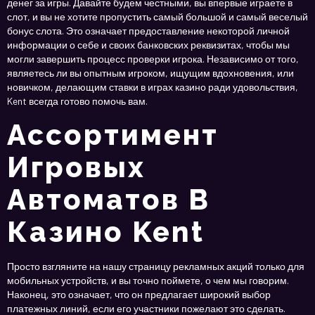
денег за игры. Давайте будем честными, вы впервые играете в
слот, и вы не хотите пропустить самый большой и самый веселый
бонус слота. Это означает предоставление некоторой личной
информации о себе и своих банковских реквизитах, чтобы мы
могли завершить процесс проверки игрока. Независимо от того,
являетесь ли вы опытным игроком, ищущим вдохновения, или
новичком, делающим ставки в играх казино ради удовольствия,
Kent всегда готово помочь вам.
Ассортимент
Игровых
Автоматов В
Казино Kent
Просто взгляните на нашу страницу рекламных акций только для
мобильных устройств, и вы точно поймете, о чем мы говорим.
Наконец, это означает, что он предлагает широкий выбор
платежных линий, если его участники пожелают это сделать.