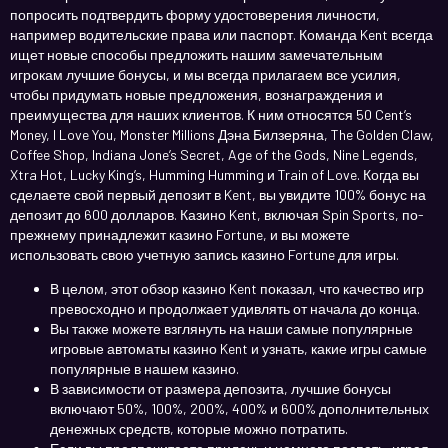
попросить подтвердить форму удостоверения личности,
например водительские права или паспорт. Команда Kent всегда
ищет новые способы предложить нашим замечательным
игрокам лучшие бонусы, и мы всегда прилагаем все усилия,
чтобы придумать новые предложения, вознаграждения и
преимущества для наших клиентов. К ним относятся 50 Cent’s
Money, I Love You, Monster Millions Дэна Билзеряна, The Golden Claw,
Coffee Shop, Indiana Jone’s Secret, Age of the Gods, Nine Legends,
Xtra Hot, Lucky King’s, Humming Humming и Train of Love. Когда вы
сделаете свой первый депозит в Kent, вы увидите 100% бонус на
депозит до 600 долларов. Казино Kent, включая Spin Sports, по-
прежнему принадлежит казино Fortune, и вы можете
использовать свою учетную запись казино Fortune для игры.
В целом, этот обзор казино Kent показал, что качество игр
превосходно и продолжает удивлять от начала до конца.
Вы также можете взглянуть на наши самые популярные
игровые автоматы казино Kent и узнать, какие игры самые
популярные в нашем казино.
В зависимости от размера депозита, лучшие бонусы
включают 50%, 100%, 200%, 400% и 600% дополнительных
денежных средств, которые можно потратить.