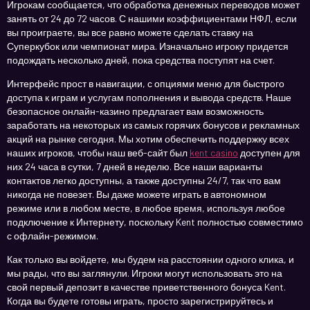
Игрокам сообщается, что обработка денежных переводов может
занять от 24 до 72 часов. С нашими коэффициентами НФЛ, если
вы проиграете, вы все равно можете сделать ставку на
Суперкубок или чемпионат мира. Изначально игроку придется
подождать несколько дней, пока средства поступят на счет.
Интерфейс прост в навигации, с опциями меню для быстрого
доступа к играм и услугам пополнения и вывода средств. Наше
безопасное онлайн-казино предлагает вам возможность
заработать на некоторых из самых горячих бонусов и рекламных
акций на рынке сегодня. Мы хотим обеспечить поддержку всех
наших игроков, чтобы наш веб-сайт был
kent casino
доступен для
них 24 часа в сутки, 7 дней в неделю. Все наши варианты
контактов легко доступны, а также доступны 24/7, так что вам
никогда не повезет. Вы даже можете играть в автономном
режиме или в любом месте, в любое время, используя любое
подключение к Интернету, поскольку Kent полностью совместимо
с офлайн-режимом.
Как только вы войдете, мы будем на расстоянии одного клика, и
мы рады, что вы заглянули. Игроки могут использовать это на
свой первый депозит в качестве приветственного бонуса Kent.
Когда вы будете готовы играть, просто зарегистрируйтесь и