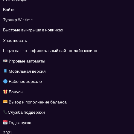
Войти
Турнир Wintime
Быстрые выигрыши в новинках
Участвовать
Legzo casino – официальный сайт онлайн казино
Игровые автоматы
Мобильная версия
Рабочее зеркало
Бонусы
Вывод и пополнение баланса
Служба поддержки
Год запуска
2021