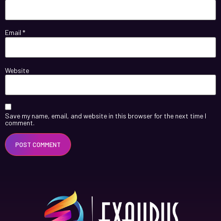
Email
*
Website
Save my name, email, and website in this browser for the next time I
comment.