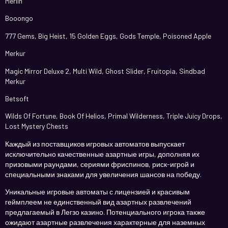
Merlin
Booongo
777 Gems, Big Heist, 15 Golden Eggs, Gods Temple, Poisoned Apple
Merkur
Magic Mirror Deluxe 2, Multi Wild, Ghost Slider, Fruitopia, Sindbad
Merkur
Betsoft
Wilds Of Fortune, Book Of Helios, Primal Wilderness, Triple Juicy Drops,
Lost Mystery Chests
Каждый из поставщиков игровых автоматов выпускает
исключительно качественные азартные игры, дополняя их
призовыми раундами, сериями фриспинов, риск-игрой и
специальными знаками для увеличения шансов на победу.
Уникальные игровые автоматы с лицензией и красивым
геймплеем не единственный вид азартных развлечений
предлагаемый в Легзо казино. Потенциального игрока также
ожидают азартные развлечения характерные для наземных