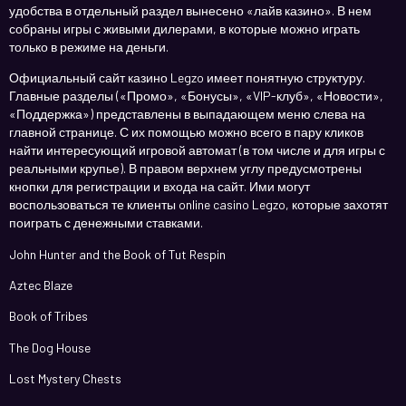
удобства в отдельный раздел вынесено «лайв казино». В нем
собраны игры с живыми дилерами, в которые можно играть
только в режиме на деньги.
Официальный сайт казино Legzo имеет понятную структуру.
Главные разделы («Промо», «Бонусы», «VIP-клуб», «Новости»,
«Поддержка») представлены в выпадающем меню слева на
главной странице. С их помощью можно всего в пару кликов
найти интересующий игровой автомат (в том числе и для игры с
реальными крупье). В правом верхнем углу предусмотрены
кнопки для регистрации и входа на сайт. Ими могут
воспользоваться те клиенты online casino Legzo, которые захотят
поиграть с денежными ставками.
John Hunter and the Book of Tut Respin
Aztec Blaze
Book of Tribes
The Dog House
Lost Mystery Chests