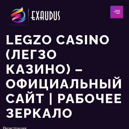
LEGZO CASINO
(ЛЕГЗО
КАЗИНО) –
ОФИЦИАЛЬНЫЙ
САЙТ | РАБОЧЕЕ
ЗЕРКАЛО
Регистрация