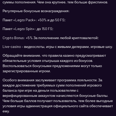
суммы пополнения. Чем она крупнее, тем больше фриспинов.
Регулярные бонусные вознаграждения:
Пакет «Legzo Pack»: +50% и до 50 FS;
Пакет «Legzo Spin»: до 150 FS;
Crypto Bonus: +5% За пополнение любой криптовалютой;
Live-casino – видеослоты, игры с живыми дилерами, игровые шоу.
Обращайте внимание, что правила казино предусматривают
обязательные условия отыгрыша каждого из бонусов.
Воспользоваться бонусными предложениями могут только
зарегистрированные игроки.
Особого внимания заслуживает программа лояльности. За
каждое достижение требуемых сумм пополнений игрового
баланса при игре на деньги пользователям с
верифицированным аккаунтом начисляются бонусные баллы.
Чем больше баллов получает пользователь, тем более выгодные
условия игры администрация официального сайта обеспечивает
ему.