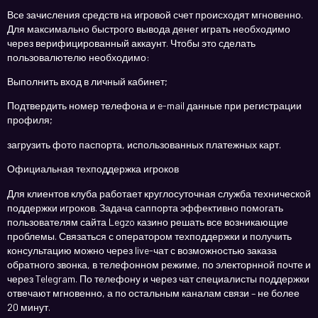
Все зачисления средств на игровой счет происходят мгновенно.
Для максимально быстрого вывода денег играть необходимо
через верифицированный аккаунт. Чтобы это сделать
пользовалютелю необходимо:
Выполнить вход в личный кабинет;
Подтвердить номер телефона и e-mail данные при регистрации
профиля;
загрузить фото паспорта, использованных платежных карт.
Официальная техподдержка игроков
Для клиентов клуба работает круглосуточная служба технической
поддержки игроков. Задача саппорта эффективно помогать
пользователям сайта Legzo казино решать все возникающие
проблемы. Связаться с оператором техподдержки и получить
консультацию можно через live-чат с возможностью заказа
обратного звонка, в телефонном режиме, по электорнной почте и
через Telegram. По телефону и через чат специалисты поддержки
отвечают мгновенно, а по остальным каналам связи – не более
20 минут.