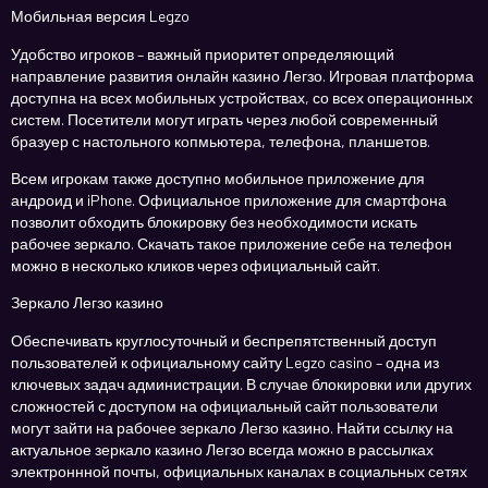
Мобильная версия Legzo
Удобство игроков – важный приоритет определяющий
направление развития онлайн казино Легзо. Игровая платформа
доступна на всех мобильных устройствах, со всех операционных
систем. Посетители могут играть через любой современный
бразуер с настольного копмьютера, телефона, планшетов.
Всем игрокам также доступно мобильное приложение для
андроид и iPhone. Официальное приложение для смартфона
позволит обходить блокировку без необходимости искать
рабочее зеркало. Скачать такое приложение себе на телефон
можно в несколько кликов через официальный сайт.
Зеркало Легзо казино
Обеспечивать круглосуточный и беспрепятственный доступ
пользователей к официальному сайту Legzo casino – одна из
ключевых задач администрации. В случае блокировки или других
сложностей с доступом на официальный сайт пользователи
могут зайти на рабочее зеркало Легзо казино. Найти ссылку на
актуальное зеркало казино Легзо всегда можно в рассылках
электроннной почты, официальных каналах в социальных сетях