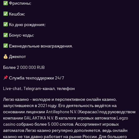
Фриспины;
Кешбэк;
Ко дню рождения;
Бонус-коды;
Еженедельные вонаграждения.
Джекпот
Более 2 000 000 RUB
Служба техподдержки 24/7
Live-chat, Telegram-канал, телефон
Легзо казино – молодое и перспективное онлайн казино,
запустившееся в 2021 году. Его деятельность ведётся на
основании лицензии Antillephone N.V. (Кюрасао) под руководством
компании GALAKTIKA N.V. В каталоге игровых автоматов Legzo
casino собрано более 5 000 слотов. Ассортимент игровых
автоматов Легзо казино регулярно дополняется, ведь онлайн
казино не так давно работает на рынке России. Для большего