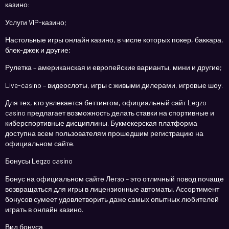
казино:
Услуги VIP-казино;
Настольные игры онлайн казино, в числе которых покер, баккара,
блек-джек и другие;
Рулетка – американская и европейские варианты, мини и другие;
Live-casino – видеослоты, игры с живыми дилерами, игровые шоу.
Для тех, кто увлекается беттингом, официальный сайт Legzo
casino предлагает возможность делать ставки на спортивные и
киберспортивные дисциплины. Букмекерская платформа
доступна всем пользователям прошедшим регистрацию на
официальном сайте.
Бонусы Legzo casino
Бонус на официальном сайте Легзо – это отличный повод почаще
возвращаться для игры в лицензионные автоматы. Ассортимент
бонусов сумеет удовлетворить даже самых опытных любителей
играть в онлайн казино.
Вид бонуса