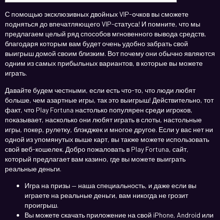
С помощью эксклюзивных двойных VIP-очков вы сможете
подняться до впечатляющего VIP-статуса! И помните, что мы
предлагаем целый ряд способов мгновенного вывода средств,
благодаря которым вам будет очень удобно забрать свой
выигрыш домой своим близким. Вот почему они обычно являются
одним из самых прибыльных вариантов, в которые вы можете
играть.
Давайте будем честными, если есть что-то, что люди любят
больше, чем азартные игры, так это выигрыш! Действительно, тот
факт, что Play Fortuna настолько популярен среди игроков,
показывает, насколько они любят играть в слоты, настольные
игры, покер, рулетку, блэкджек и многое другое. Если у вас нет ни
одной из упомянутых выше карт, вы также можете использовать
свой веб-кошелек. Добро пожаловать в Play Fortuna, сайт,
который предлагает вам казино, где вы можете выиграть
реальные деньги.
Игра на призы — наша специальность, и даже если вы
играете на реальные деньги, вам никогда не грозит
проигрыш.
Вы можете скачать приложение на свой iPhone, Android или