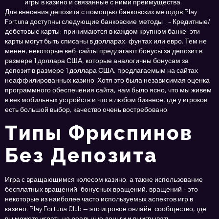
игры в казино и связанные с ними преимущества.
Для внесения депозита с помощью банковских методов Play
Fortuna доступны следующие банковские методы:. – Кредитные/
дебетовые карты: принимаются в каждом крупном банке, эти
карты могут быть списаны в долларах, фунтах или евро. Тем не
менее, некоторые веб-сайты предлагают бонусы за депозит в
размере 1 доллара США, которые аналогичны бонусам за
депозит в размере 1 доллара США, предлагаемым на сайтах
неаффилированных казино. Хотя это была независимая оценка
программного обеспечения сайта, нам было ясно, что мы живем
в век мобильных устройств и что в любом бизнесе, где у игроков
есть большой выбор, качество очень востребовано.
Типы Фриспинов
Без Депозита
Игра с вращающимся колесом казино, а также использование
бесплатных вращений, бонусных вращений, вращений – это
некоторые из наиболее часто используемых аспектов игр в
казино. Play Fortuna Club — это игровое онлайн-сообщество, где
вы можете играть на реальные деньги и выигрывать