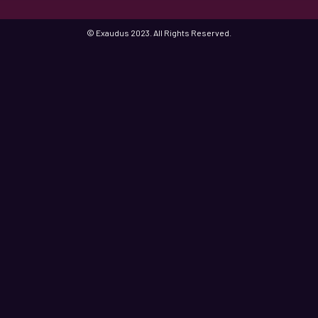
© Exaudus 2023. All Rights Reserved.