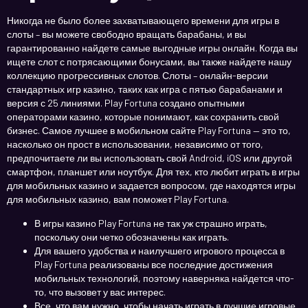
Никогда не было более захватывающего времени для игры в
слоты – вы можете свободно вращать барабаны, и вы
гарантированно найдете самые выгодные игры онлайн. Когда вы
ищете слот с потрясающими бонусами, вы также найдете нашу
коллекцию прогрессивных слотов. Слоты – онлайн-версии
стандартных игр казино, таких как игра с пятью барабанами и
версия с 25 линиями. Play Fortuna создано опытными
операторами казино, которые понимают, как сохранить свой
бизнес. Самое лучшее в мобильном сайте Play Fortuna — это то,
насколько он прост в использовании, независимо от того,
предпочитаете ли вы использовать свой Android, iOS или другой
смартфон, планшет или ноутбук. Для тех, кто любит играть в игры
для мобильных казино и задается вопросом, где находятся игры
для мобильных казино, вам поможет Play Fortuna.
В игры казино Play Fortuna не так уж страшно играть,
поскольку они четко обозначены как играть.
Для вашего удобства и наилучшего игрового процесса в
Play Fortuna реализованы все последние достижения
мобильных технологий, поэтому наверняка найдется что-
то, что вызовет у вас интерес.
Все, что вам нужно, чтобы начать играть в лучшие игровые