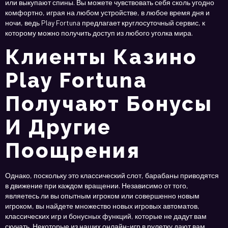
или выкупают спины. Вы можете чувствовать себя сколь угодно
комфортно, играя на любом устройстве, в любое время дня и
ночи, ведь Play Fortuna предлагает круглосуточный сервис, к
которому можно получить доступ из любого уголка мира.
Клиенты Казино
Play Fortuna
Получают Бонусы
И Другие
Поощрения
Однако, поскольку это классический слот, барабаны приводятся
в движение при каждом вращении. Независимо от того,
являетесь ли вы опытным игроком или совершенно новым
игроком, вы найдете множество новых игровых автоматов,
классических игр и бонусных функций, которые не дадут вам
скучать. Некоторые из наших онлайн-игр в рулетку дают вам