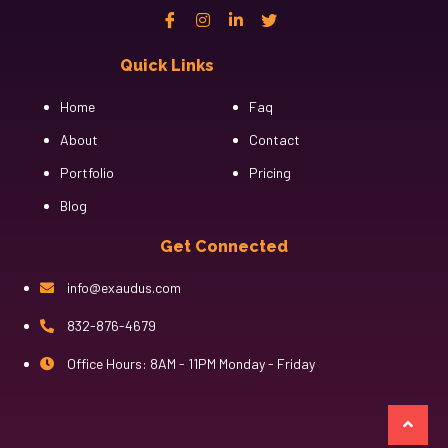
Quick Links
Cfgh
Home
Faq
About
Contact
Portfolio
Pricing
Blog
Get Connected
info@exaudus.com
832-876-4679
Office Hours: 8AM - 11PM Monday - Friday
казино лев