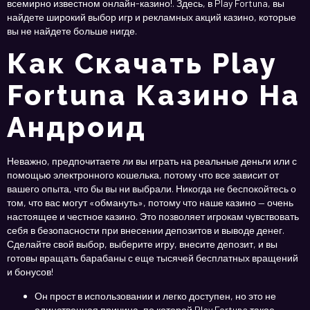
всемирно известном онлайн-казино!. Здесь, в Play Fortuna, вы
найдете широкий выбор игр и рекламных акций казино, которые
вы не найдете больше нигде.
Как Скачать Play
Fortuna Казино На
Андроид
Неважно, предпочитаете ли вы играть на реальные деньги или с
помощью электронного кошелька, потому что все зависит от
вашего опыта, что бы вы ни выбрали. Никогда не беспокойтесь о
том, что вас могут «обмануть», потому что наше казино — очень
настоящее и честное казино. Это позволяет игрокам чувствовать
себя в безопасности при внесении депозитов и выводе денег.
Сделайте свой выбор, выберите игру, внесите депозит, и вы
готовы вращать барабаны с еще тысячей бесплатных вращений
и бонусов!
Он прост в использовании и легко доступен, но это не
единственная причина, по которой Play Fortuna такое