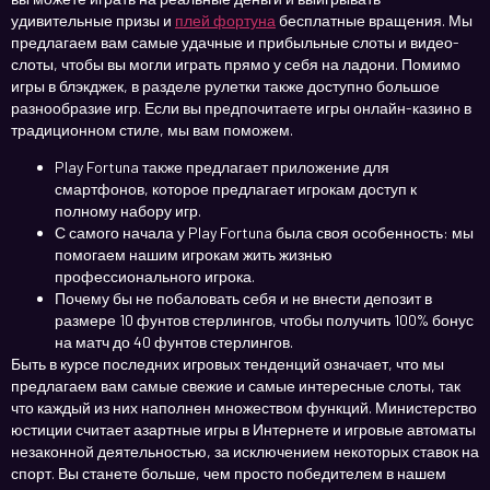
удивительные призы и
плей фортуна
бесплатные вращения. Мы
предлагаем вам самые удачные и прибыльные слоты и видео-
слоты, чтобы вы могли играть прямо у себя на ладони. Помимо
игры в блэкджек, в разделе рулетки также доступно большое
разнообразие игр. Если вы предпочитаете игры онлайн-казино в
традиционном стиле, мы вам поможем.
Play Fortuna также предлагает приложение для
смартфонов, которое предлагает игрокам доступ к
полному набору игр.
С самого начала у Play Fortuna была своя особенность: мы
помогаем нашим игрокам жить жизнью
профессионального игрока.
Почему бы не побаловать себя и не внести депозит в
размере 10 фунтов стерлингов, чтобы получить 100% бонус
на матч до 40 фунтов стерлингов.
Быть в курсе последних игровых тенденций означает, что мы
предлагаем вам самые свежие и самые интересные слоты, так
что каждый из них наполнен множеством функций. Министерство
юстиции считает азартные игры в Интернете и игровые автоматы
незаконной деятельностью, за исключением некоторых ставок на
спорт. Вы станете больше, чем просто победителем в нашем