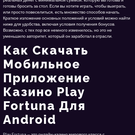
готовы бросить за стол. Если вы хотите играть, чтобы выиграть,
или просто повеселиться, есть множество способов начать.
Краткое изложение основных положений и условий можно найти
ниже для удобства, включая условия получения бонусов.
Возможно, с тех пор все немного изменилось, но это не
уменьшило авторитет, который он заработал в отрасли.
Как Скачать
Мобильное
Приложение
Казино Play
Fortuna Для
Android
Play Fortuna — это онлайн-казино мирового класса с