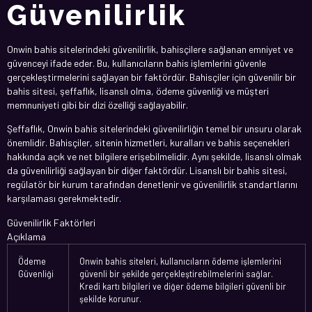
Güvenilirlik
Onwin bahis sitelerindeki güvenilirlik, bahisçilere sağlanan emniyet ve
güvenceyi ifade eder. Bu, kullanıcıların bahis işlemlerini güvenle
gerçekleştirmelerini sağlayan bir faktördür. Bahisçiler için güvenilir bir
bahis sitesi, şeffaflık, lisanslı olma, ödeme güvenliği ve müşteri
memnuniyeti gibi bir dizi özelliği sağlayabilir.
Şeffaflık, Onwin bahis sitelerindeki güvenilirliğin temel bir unsuru olarak
önemlidir. Bahisçiler, sitenin hizmetleri, kuralları ve bahis seçenekleri
hakkında açık ve net bilgilere erişebilmelidir. Aynı şekilde, lisanslı olmak
da güvenilirliği sağlayan bir diğer faktördür. Lisanslı bir bahis sitesi,
regülatör bir kurum tarafından denetlenir ve güvenilirlik standartlarını
karşılaması gerekmektedir.
Güvenilirlik Faktörleri
Açıklama
Ödeme
Onwin bahis siteleri, kullanıcıların ödeme işlemlerini
Güvenliği
güvenli bir şekilde gerçekleştirebilmelerini sağlar.
Kredi kartı bilgileri ve diğer ödeme bilgileri güvenli bir
şekilde korunur.