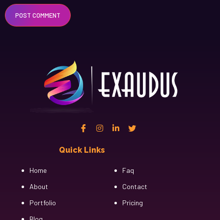
Quick Links
Cfgh
Home
Faq
About
Contact
Portfolio
Pricing
Blog