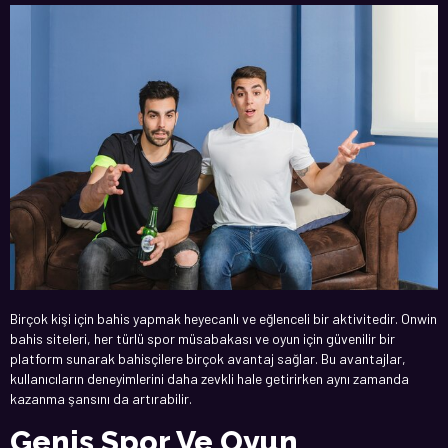
Birçok kişi için bahis yapmak heyecanlı ve eğlenceli bir aktivitedir. Onwin
bahis siteleri, her türlü spor müsabakası ve oyun için güvenilir bir
platform sunarak bahisçilere birçok avantaj sağlar. Bu avantajlar,
kullanıcıların deneyimlerini daha zevkli hale getirirken aynı zamanda
kazanma şansını da artırabilir.
Geniş Spor Ve Oyun