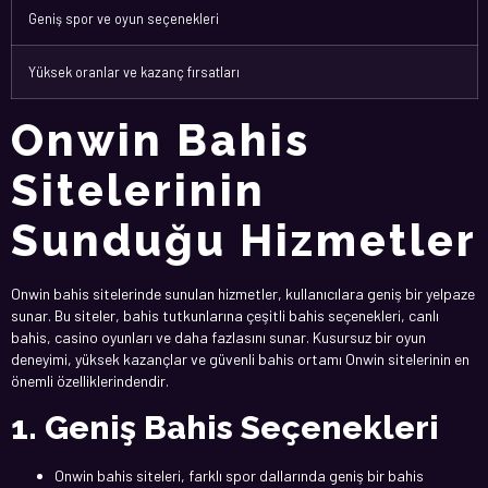
Geniş spor ve oyun seçenekleri
Yüksek oranlar ve kazanç fırsatları
Onwin Bahis
Sitelerinin
Sunduğu Hizmetler
Onwin bahis sitelerinde sunulan hizmetler, kullanıcılara geniş bir yelpaze
sunar. Bu siteler, bahis tutkunlarına çeşitli bahis seçenekleri, canlı
bahis, casino oyunları ve daha fazlasını sunar. Kusursuz bir oyun
deneyimi, yüksek kazançlar ve güvenli bahis ortamı Onwin sitelerinin en
önemli özelliklerindendir.
1. Geniş Bahis Seçenekleri
Onwin bahis siteleri, farklı spor dallarında geniş bir bahis