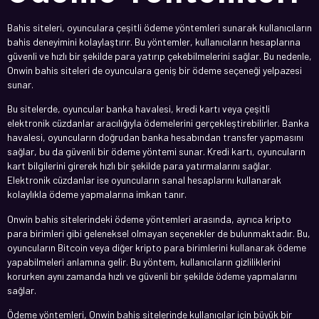
Bahis siteleri, oyunculara çeşitli ödeme yöntemleri sunarak kullanıcıların
bahis deneyimini kolaylaştırır. Bu yöntemler, kullanıcıların hesaplarına
güvenli ve hızlı bir şekilde para yatırıp çekebilmelerini sağlar. Bu nedenle,
Onwin bahis siteleri de oyunculara geniş bir ödeme seçeneği yelpazesi
sunar.
Bu sitelerde, oyuncular banka havalesi, kredi kartı veya çeşitli
elektronik cüzdanlar aracılığıyla ödemelerini gerçekleştirebilirler. Banka
havalesi, oyuncuların doğrudan banka hesabından transfer yapmasını
sağlar, bu da güvenli bir ödeme yöntemi sunar. Kredi kartı, oyuncuların
kart bilgilerini girerek hızlı bir şekilde para yatırmalarını sağlar.
Elektronik cüzdanlar ise oyuncuların sanal hesaplarını kullanarak
kolaylıkla ödeme yapmalarına imkan tanır.
Onwin bahis sitelerindeki ödeme yöntemleri arasında, ayrıca kripto
para birimleri gibi geleneksel olmayan seçenekler de bulunmaktadır. Bu,
oyuncuların Bitcoin veya diğer kripto para birimlerini kullanarak ödeme
yapabilmeleri anlamına gelir. Bu yöntem, kullanıcıların gizliliklerini
korurken aynı zamanda hızlı ve güvenli bir şekilde ödeme yapmalarını
sağlar.
Ödeme yöntemleri, Onwin bahis sitelerinde kullanıcılar için büyük bir