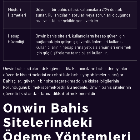
Müşteri
Güvenilir bir bahis sitesi, kullanıcılara 7/24 destek
Hizmetleri
sunar. Kullanıcıların soruları veya sorunları olduğunda
hızlı ve etkili bir şekilde yanıt verirler.
Hesap
Onwin bahis siteleri, kullanıcıların hesap güvenliğini
Güvenliği
sağlamak için gelişmiş güvenlik önlemleri kullanır.
Kullanıcılarının hesaplarına yetkisiz erişimleri önlemek
için güçlü şifreleme teknolojileri kullanılır.
Onwin bahis sitelerindeki güvenilirlik, kullanıcıların bahis deneyimlerini
güvende hissetmelerini ve rahatlıkla bahis yapabilmelerini sağlar.
Bahisçiler, güvenilir bir site seçerek maddi ve kişisel bilgilerinin
korunduğunu bilmek istemektedir. Bu nedenle, Onwin bahis sitelerinin
güvenilirlik standartlarına dikkat etmek önemlidir.
Onwin Bahis
Sitelerindeki
Ödeme Yöntemleri