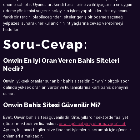
öneme sahiptir. Oyuncular, kendi tercihlerine ve ihtiyaçlarına en uygun
ödeme yöntemini seçerek kolaylıkla işlem yapabilirler. Her oyuncunun
farklı bir tercihi olabileceğinden, siteler geniş bir ödeme seçeneği
yelpazesi sunarak her kullanıcının ihtiyaçlarına cevap verebilmeyi
hedefler.
Soru-Cevap:
Onwin En Iyi Oran Veren Bahis Siteleri
Nedir?
Onwin, yüksek oranlar sunan bir bahis sitesidir. Onwin’in birçok spor
dalında yüksek oranları vardır ve kullanıcılarına karlı bahis deneyimi
sunar.
Onwin Bahis Sitesi Güvenilir Mi?
Evet, Onwin bahis sitesi güvenilirdir. Site, yıllardır sektörde faaliyet
göstermektedir ve lisanslıdır.
onwin güncel giriş dharmavape1.net
Ayrıca, kullanıcı bilgilerini ve finansal işlemlerini korumak için güvenlik
önlemleri almaktadır.