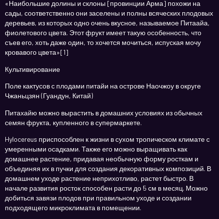
«Наибольшие долины и склоны [провинции Арма] похожи на
сады, соответственно они заселены и полны всяческих плодовых
деревьев, из которых одно очень вкусное, называемое Питаайа,
фиолетового цвета. Этот фрукт имеет такую особенность, что
съев его, хоть даже один, то хочется мочиться, испуская мочу
кровавого цвета»[1]
Культивирование
Поле кактусов с плодами питайи на острове Наочжоу в округе
Чжаньцзян (Гуандун, Китай)
Питахайю можно вырастить в домашних условиях из обычных
семян фрукта, купленного в супермаркете.
Hylocereus приспособлен к жизни в сухом тропическом климате с
умеренными осадками. Также его можно выращивать как
домашнее растение, придавая необычную форму росткам и
объединяя их в пучки для создания декоративных композиций. В
домашнем уходе растение неприхотливо, растет быстро. В
начале развития росток способен расти до 5 см в месяц. Можно
добиться завязи плодов при правильном уходе и создании
подходящего микроклимата в помещении.