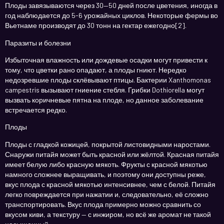
Плоды завязываются через 30—50 дней после цветения, иногда в
год наблюдается до 5-6 урожайных циклов. Некоторые фермы во
Вьетнаме производят до 30 тонн на гектар ежегодно[2].
Паразиты и болезни
Избыточная влажность или дождевые осадки могут привести к
тому, что цветки рано опадают, а плоды гниют. Нередко
недозревшие плоды склёвывают птицы. Бактерии Xanthomonas
campestris вызывают гниение стебля. Грибки Dothiorella могут
вызвать коричневые пятна на плоде, но данное заболевание
встречается редко.
Плоды
Плоды с гладкой кожицей, покрытой листовидными наростами.
Снаружи питайя может быть красной или жёлтой. Красная питайя
имеет белую либо красную мякоть. Фрукты с красной мякотью
намного сложнее выращивать, и поэтому они доступны реже,
вкус плода с красной мякотью интенсивнее, чем с белой. Питайя
легко повреждается при нажатии и, следовательно, её сложно
транспортировать. Вкус плода примерно можно сравнить со
вкусом киви, а текстуру — с инжиром, но всё же аромат не такой