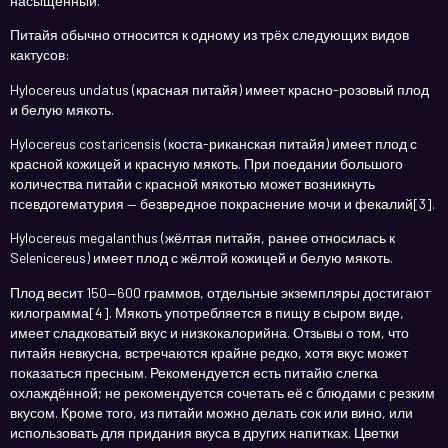
насыщенный.
Питайя обычно относится к одному из трёх следующих видов
кактусов:
Hylocereus undatus (красная питайя) имеет красно-розовый плод
и белую мякоть.
Hylocereus costaricensis (коста-риканская питайя) имеет плод с
красной кожицей и красную мякоть. При поедании большого
количества питайи с красной мякотью может возникнуть
псевдогематурия — безвредное покраснение мочи и фекалий[3].
Hylocereus megalanthus (жёлтая питайя, ранее относилась к
Selenicereus) имеет плод с жёлтой кожицей и белую мякоть.
Плод весит 150—600 граммов, отдельные экземпляры достигают
килограмма[4]. Мякоть употребляется в пищу в сыром виде,
имеет сладковатый вкус и низкокалорийна. Отзывы о том, что
питайя невкусна, встречаются крайне редко, хотя вкус может
показаться пресным. Рекомендуется есть питайю слегка
охлаждённой; не рекомендуется сочетать её с блюдами с резким
вкусом. Кроме того, из питайи можно делать сок или вино, или
использовать для придания вкуса в других напитках. Цветки