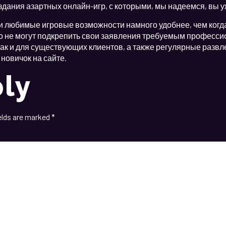
здания азартных онлайн-игр, с которыми, мы надеемся, вы 
и любимые игровые возможности намного удобнее, чем когда
 не могут подкрепить свои заявления требуемым профессио
 так и для существующих клиентов, а также регулярные разв
 новичок на сайте.
ply
elds are marked
*