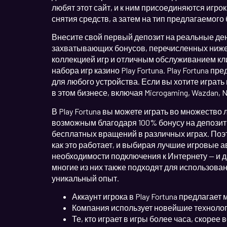
любят этот сайт, и к ним присоединяются игро
снятия средств, а затем на тип предлагаемого 
Внесите свой первый депозит на реальные ден
захватывающих бонусов, перечисленных ниже.
коллекцией игр и отличным обслуживанием клие
набора игр казино Play Fortuna. Play Fortuna 
для любого устройства. Если вы хотите играт
в этом бизнесе, включая Microgaming, Wazdan, N
В Play Fortuna вы можете играть во множество
возможным благодаря 100% бонусу на депозит 
бесплатных вращений в различных играх. Поэто
как это работает, и выбирая лучшие игровые ав
необходимости подключения к Интернету — и д
многие из них также подходят для использован
уникальный опыт.
Аккаунт игрока в Play Fortuna предлага
Компания использует новейшие техноло
Те, кто играет в игры более часа, скоре