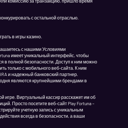
тили комиссию за транзакцию, пришло время
конкурировать с остальной отраслью.
рать в игры казино.
глашаетесь с нашими Условиями
rtuna имеет уникальный интерфейс, чтобы
ся в полной безопасности. Доступ к ним можно
ить только с мобильного веб-сайта. К ним
OGRA и надежный банковский партнер.
сегодня являются крупнейшими брендами в
й игре. Виртуальный кассир расскажет им об
ий. Просто посетите веб-сайт Play Fortuna –
стрируйте учетную запись с уникальным
 действия всегда в безопасности, а ваши