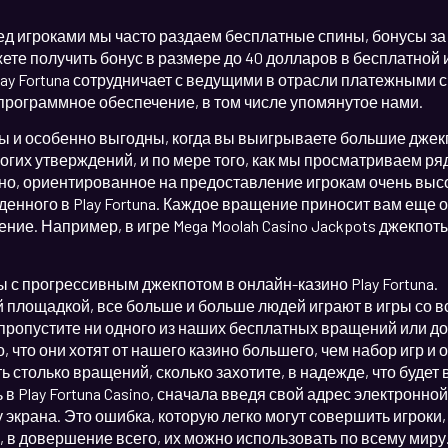
ед игроками мы часто раздаем бесплатные спины, бонусы з
жете получить бонус в размере до 40 долларов в бесплатной 
lay Fortuna сотрудничает с ведущими в отрасли платежными 
программное обеспечение, в том числе упомянутое нами.
ы и особенно выгодны, когда вы выигрываете большие джек
огих утверждений, и по мере того, как мы просматриваем ря
азино, ориентированное на предоставление игрокам очень вы
нного в Play Fortuna. Каждое вращение приносит вам еще 
ние. Например, в игре Mega Moolah Casino Jackpots джекпо
 с прогрессивным джекпотом в онлайн-казино Play Fortuna.
 площадкой, все больше и больше людей играют в игры со в
не пропустите ни одного из наших бесплатных вращений или 
 что они хотят от нашего казино большего, чем набор игр и о
ь столько вращений, сколько захотите, в надежде, что буде
в Play Fortuna Casino, сначала введя свой адрес электронно
экрана. Это ошибка, которую легко могут совершить игроки, 
 в довершение всего, их можно использовать по всему миру