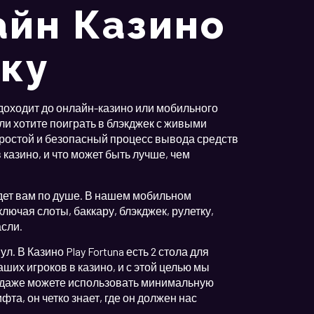
айн Казино
вку
ло доходит до онлайн-казино или мобильного
ли хотите поиграть в блэкджек с живыми
й простой и безопасный процесс вывода средств
 казино, и что может быть лучше, чем
будет вам по душе. В нашем мобильном
лючая слоты, баккару, блэкджек, рулетку,
асли.
. В Казино Play Fortuna есть 2 стола для
их игроков в казино, и с этой целью мы
 даже можете использовать минимальную
фта, он четко знает, где он должен нас