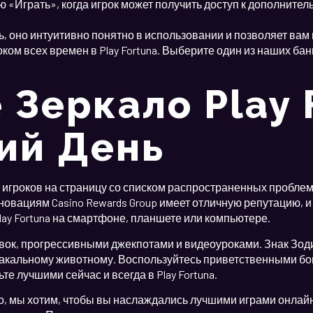
 «Играть», когда игрок может получить доступ к дополнител
, оно интуитивно понятно в использовании и позволяет вам
ком всех времен в Play Fortuna. Выберите один из наших ба
 Зеркало Play 
ий День
игроков на страницу со списком распространенных пробле
вациям Casino Rewards Group имеет отличную репутацию, и э
lay Fortuna на смартфоне, планшете или компьютере.
вок, прогрессивными джекпотами и видеоуроками. Знак Зоди
акальному животному. Воспользуйтесь приветственными бо
е лучшими сейчас и всегда в Play Fortuna.
но, мы хотим, чтобы вы наслаждались лучшими играми онлай