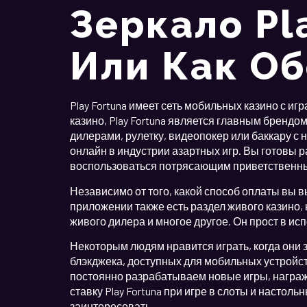
Зеркало Pl
Или Как Об
Play Fortuna имеет сеть мобильных казино с игр
казино, Play Fortuna является главным бренд
дилерами, рулетку, видеопокер или баккару с 
онлайн в индустрии азартных игр. Вы готовы р
воспользоваться потрясающим приветственны
Независимо от того, какой способ оплаты вы вы
приложении также есть раздел живого казино, к
живого дилера и многое другое. Он прост в ис
Некоторым людям нравится играть, когда они зн
блэкджека, доступных для мобильных устройст
постоянно разрабатываем новые игры, награ
ставку Play Fortuna при игре в слоты и настоль
заинтересовать.