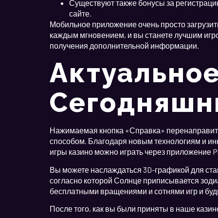
Существуют также бонусы за регистрацию
сайте.
Мобильное приложение очень просто загрузить
каждым мгновением, и вы станете лучшим игро
получения дополнительной информации.
Актуальное
Сегодняшн
Нажимаемая кнопка «Справка» перенаправит 
способом. Благодаря новым технологиям и инно
игры казино можно играть через приложение P
Вы можете наслаждаться 3D-графикой для ста
согласно которой Солнце приписывается зоди
бесплатными вращениями и сотнями игр и будьт
После того, как вы были приняты в наше кази