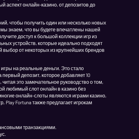
ый аспект онлайн-казино, от депозитов до
ий, чтобы получить один или несколько новых
мы знаем, что вы будете впечатлены нашей
олучите доступ к большой коллекции игр из
бильных устройств, которые идеально подходят
ый выбор от некоторых из крупнейших брендов
т игры на реальные деньги. Это стало
 первый депозит, которое добавляет 10
 читая это замечательное руководство о том,
свой любимый слот онлайн в казино без
многие онлайн-слоты являются играми казино,
 Play Fortuna также предлагает игрокам
ансовыми транзакциями.
ус.