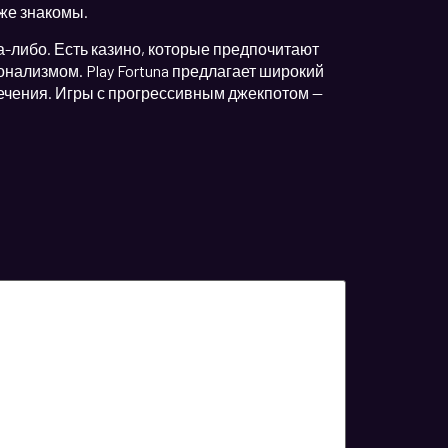
уже знакомы.
-либо. Есть казино, которые предпочитают
нализмом. Play Fortuna предлагает широкий
лечения. Игры с прогрессивным джекпотом —