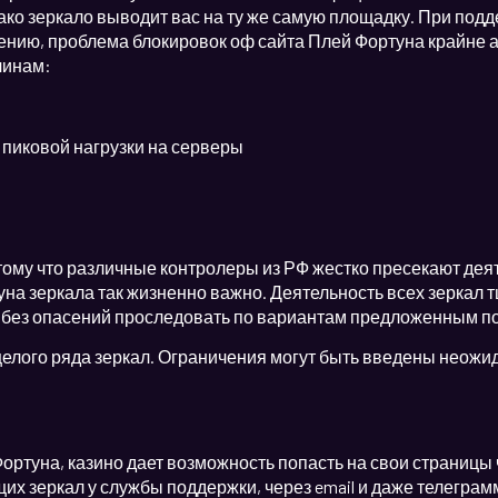
о зеркало выводит вас на ту же самую площадку. При подд
лению, проблема блокировок оф сайта Плей Фортуна крайне а
чинам:
 пиковой нагрузки на серверы
ому что различные контролеры из РФ жестко пресекают дея
а зеркала так жизненно важно. Деятельность всех зеркал тщ
о без опасений проследовать по вариантам предложенным п
целого ряда зеркал. Ограничения могут быть введены неожи
ортуна, казино дает возможность попасть на свои страницы 
их зеркал у службы поддержки, через email и даже телеграм