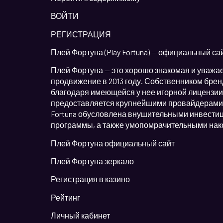
ВОЙТИ
РЕГИСТРАЦИЯ
Плей Фортуна (Play Fortuna) — официальный сай
Плей Фортуна — это хорошо знакомая и уважа
продвижение в 2013 году. Собственником брен
благодаря имеющейся у нее игорной лицензи
предоставляется крупнейшими провайдерами, 
Fortuna обусловлена внушительными инвести
программы, а также умопомрачительными нак
Плей Фортуна официальный сайт
Плей Фортуна зеркало
Регистрация в казино
Рейтинг
Личный кабинет