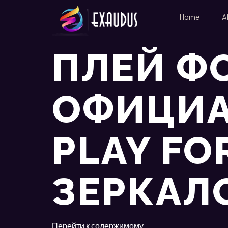
Home
A
ПЛЕЙ Ф
ОФИЦИА
PLAY FO
ЗЕРКАЛ
Перейти к содержимому