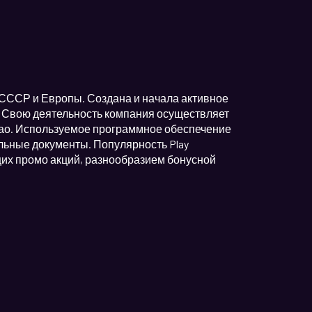
 СССР и Европы. Создана и начала активное
D. Свою деятельность компания осуществляет
ао. Используемое программное обеспечение
льные документы. Популярность Play
их промо акций, разнообразием бонусной