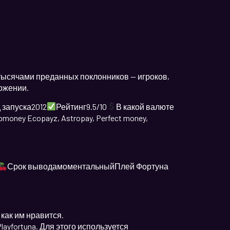
и тысячами преданных поклонников — игроков,
ожении.
 запуска2012
Рейтинг9.5/10
В какой валюте
bmoney Ecopayz, Astropay, Perfect money,
Срок выводамоментальныйПлей Фортуна
 как им нравится.
ayfortuna. Для этого используется