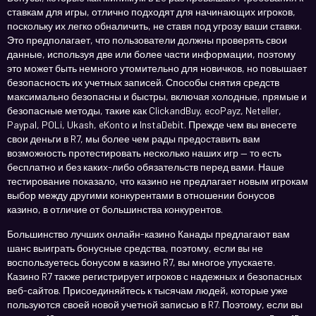
ставкам для игры, отлично подходят для начинающих игроков,
поскольку их легко обналичить, не ставя под угрозу ваши ставки.
Это предполагает, что пользователи должны проверять свои
данные, используя две или более части информации, поэтому
это может быть немного утомительно для новичков, но повышает
безопасность их учетных записей. Способы снятия средств
максимально безопасны и быстры, включая холодные, прямые и
безопасные методы, такие как ClickandBuy, ecoPayz, Neteller,
Paypal, POLi, Ukash, eKonto и InstaDebit. Прежде чем вы внесете
свои деньги в R7, мы более чем рады предоставить вам
возможность протестировать несколько наших игр — то есть
бесплатно и без каких-либо обязательств перед вами. Наше
тестирование показало, что казино не предлагает новым игрокам
выбор между другими конкурентами в отношении бонусов
казино, в отличие от большинства конкурентов.
Большинство лучших онлайн-казино Канады предлагают вам
шанс выиграть бонусные средства, поэтому, если вы не
воспользуетесь бонусом в казино R7, вы многое упускаете.
Казино R7 также регистрирует игроков с надежных и безопасных
веб-сайтов. Присоединяйтесь к тысячам людей, которые уже
пользуются своей новой учетной записью в R7. Поэтому, если вы