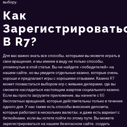
выбору.
Как
Зарегистрировать
В R7?
Для вас важно знать все способы, которыми вы можете играть в
свои вращения, и мы имеем в виду не только способы,
упомянутые в этой статье. Вы не найдете «победителей» на
нашем сайте, но вы увидите отдельные казино, которые очень
хороши и предлагают игры с хорошими отзывами. Казино R7
может похвастаться выбором игр с живыми дилерами, где вы
сможете насладиться настоящим азартом социального казино.
Если вы просто загрузите приложение, вы начнете с 60
бесплатных вращений, которые действительны только в течение
одного дня. У нас также есть способы внесения депозита,
которые работают в нескольких валютах, и даже есть вариант с
биткойнами, если вы хотите пойти по этому пути. Вы можете
зарегистрироваться на нашем безопасном сайте, создать