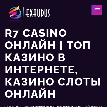
R7 CASINO
ОНЛАЙН | ТОП
КАЗИНО В
ИНТЕРНЕТЕ,
КАЗИНО СЛОТЫ
ОНЛАЙН
Бонусы, которые как минимум в 20 раз превышают требования к