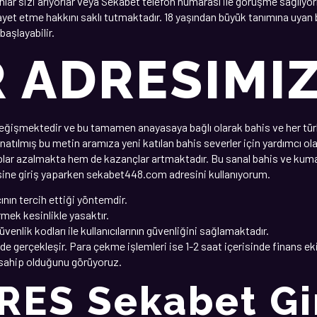
 onlar sizi arıyorlar veya Sekabet telefon numarası ile görüşme sağlıyo
şikayet etme hakkını saklı tutmaktadır. 18 yaşından büyük tanımına uyan
başlayabilir.
 ADRESIMI
i değişmektedir ve bu tamamen anayasaya bağlı olarak bahis ve her tür
donatılmış bu metin aramıza yeni katılan bahis severler için yardımcı
r azalmakta hem de kazançlar artmaktadır. Bu sanal bahis ve kuma
tesine giriş yaparken sekabet448.com adresini kullanıyorum.
nın tercih ettiği yöntemdir.
ek kesinlikle yasaktır.
venlik kodları ile kullanıcılarının güvenliğini sağlamaktadır.
nde gerçekleşir. Para çekme işlemleri ise 1-2 saat içerisinde finans 
 sahip olduğunu görüyoruz.
S Sekabet Giri