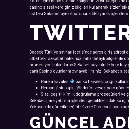
Zaten canlı bahis sitesine bilgilerinizi bıraktığınızda
casino sitesi verdiğiniz bilgileri kullanarak sizleri 
üstteki Sekabet üye ol butonuna tıklayarak işlemlere 
TWITTER
Sadece Türkiye sınırları içerisinde adres giriş adres
Elbetteki Sekabet hakkında daha detaylı bilgiler ile 
promosyon bulunduran Sekabet sayesinde hem kayıpla
canlı Casino oyunlarını oynayabilirsiniz. Sekabet si
Banka havalesi
banka havalesi çoğu kullanıcı
Herhangi bir toplu gönderim veya spam gönderm
Site, çeşitli kimlik doğrulama prosedürleri ve gü
Sekabet para yatırma işlemleri genelikle 5 dakika içi
Yukarıda da görebileceğiniz üzere Curacao lisansına
GÜNCEL ADRE