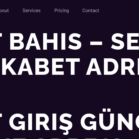
bout
Services
Pricing
Contact
 BAHIS – S
EKABET ADR
 GIRIŞ GÜN