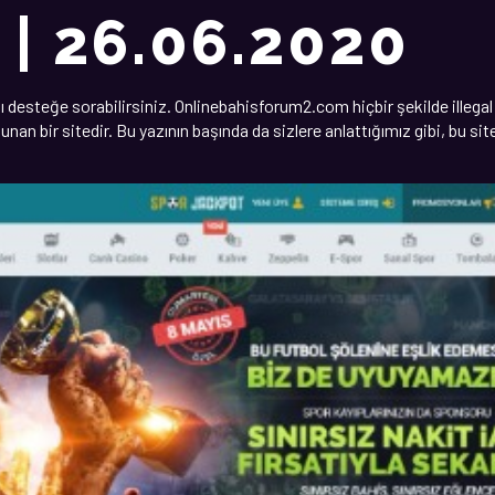
| 26.06.2020
nlı desteğe sorabilirsiniz. Onlinebahisforum2.com hiçbir şekilde illeg
 sunan bir sitedir. Bu yazının başında da sizlere anlattığımız gibi, 