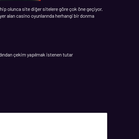
ip olunca site diğer sitelere göre çok öne geçiyor.
de yer alan casino oyunlarında herhangi bir donma
rdından çekim yapılmak istenen tutar