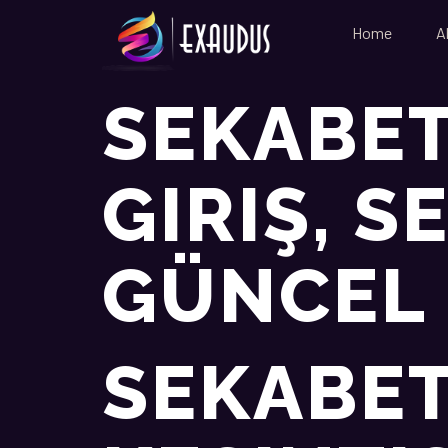
Home
A
SEKABET
GIRIŞ, S
GÜNCEL
SEKABET