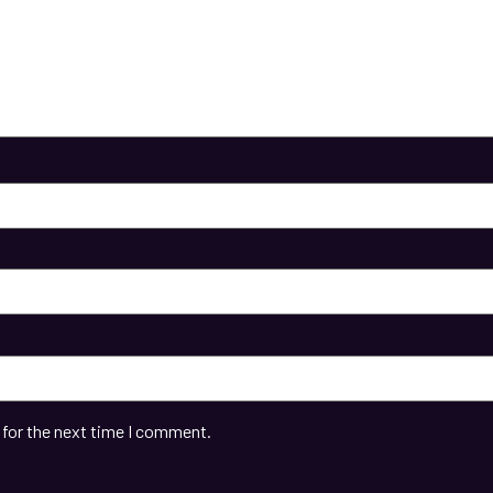
 for the next time I comment.