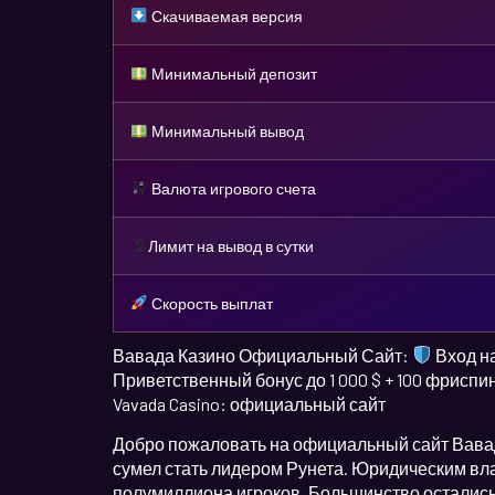
Скачиваемая версия
Минимальный депозит
Минимальный вывод
Валюта игрового счета
Лимит на вывод в сутки
Скорость выплат
Вавада Казино Официальный Сайт:
Вход на
Приветственный бонус до 1 000 $ + 100 фриспи
Vavada Casino: официальный сайт
Добро пожаловать на официальный сайт Вавада
сумел стать лидером Рунета. Юридическим вла
полумиллиона игроков. Большинство остались