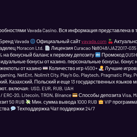
обностями Vavada Casino. Вся информация представлена ​​в 
Бренд Vavada
Официальный сайт
vavada.com
Актуально
делец Moracon Ltd.
Лицензия Curacao №8048/JAZ2017-03
 на бонусный баланс к первому депозиту
Промокод QUSH
дуальные бонусы от казино, персональные бонусы, бонус н
джекпоты от казино
Количество игр 4500+
Лучшие игровы
aming, NetEnt, Nolimit City, Play’n Go, Playtech, Pragmatic Play, 
ий, Казахский, Польский и еще 13 государственных языков 
т, включая: USD, EUR, RUB, UAH
/ ERC-20, Litecoin, TRON, Binance
Способы депозита Visa, Mast
зит 50 RUB
Мин. сумма вывода 1000 RUB
VIP программа
йства
Техподдержка Чат поддержки 24/7