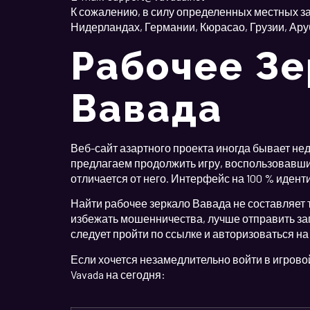
К сожалению, в силу определенных местных за
Нидерландах, Германии, Кюрасао, Грузии, Ару
Рабочее Зе
Вавада
Веб-сайт азартного проекта иногда бывает н
предлагаем продолжить игру, воспользовавши
отличается от него. Интерфейс на 100 % иден
Найти рабочее зеркало Вавада не составляет 
избежать мошенничества, лучше отправить зап
следует пройти по ссылке и авторизоваться н
Если хочется незамедлительно войти в игровой
Vavada на сегодня: