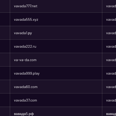
vavada777.net
vavad
vavada555.xyz
vavad
vavada1.ру
vavad
vavada222.ru
vavad
va-va-da.com
vavad
vavada999.play
vava
vavada60.com
vavad
vavada37.com
vavad
вавада5.рф
вава