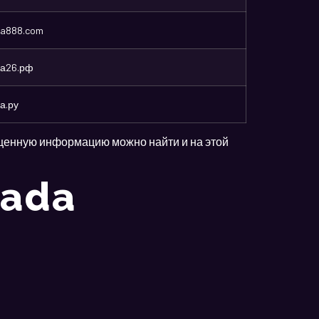
da888.com
да26.рф
а.ру
ь ценную информацию можно найти и на этой
vada