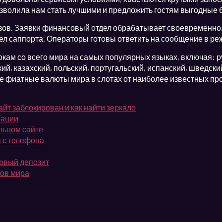
озволила нам стать лучшими и предложить гостям выгодные 
зов. Заявки финансовый отдел обрабатывает своевременно, 
л саппорта. Операторы готовы ответить на сообщение в реж
кам со всего мира на самых популярных языках, включая: ру
й, казахский, польский, португальский, испанский, шведский
е фиатные валюты мира в слотах от наиболее известных пр
йт заблокирован и как найти зеркало
рации
льном сайте
 с телефона
ервый депозит
ов мира