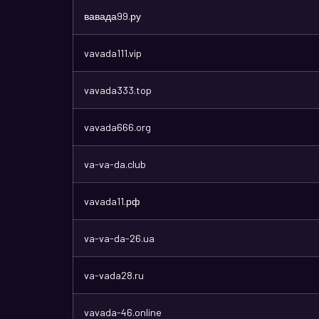
вавада99.ру
vavada111.vip
vavada333.top
vavada666.org
va-va-da.club
vavada11.рф
va-va-da-26.ua
va-vada28.ru
vavada-46.online