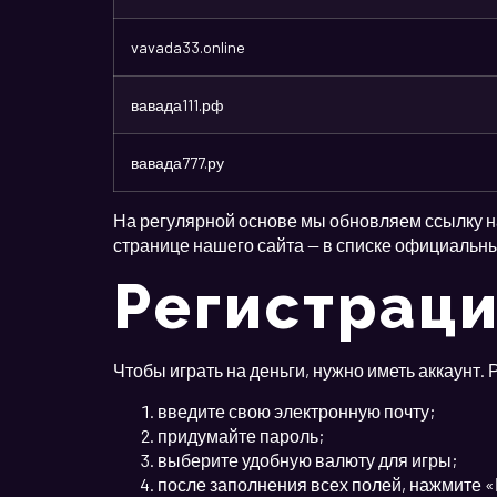
vavada33.online
вавада111.рф
вавада777.ру
На регулярной основе мы обновляем ссылку 
странице нашего сайта — в списке официальны
Регистраци
Чтобы играть на деньги, нужно иметь аккаунт
введите свою электронную почту;
придумайте пароль;
выберите удобную валюту для игры;
после заполнения всех полей, нажмите 