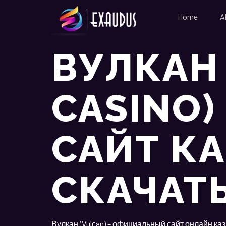
Home
A
ВУЛКАН
CASINO
САЙТ К
СКАЧАТЬ
Вулкан (Vulсan) – официальный сайт онлайн ка