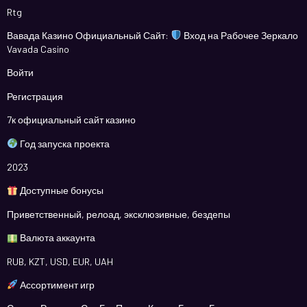
Rtg
Вавада Казино Официальный Сайт:
Вход на Рабочее Зеркало
Vavada Casino
Войти
Регистрация
7к официальный сайт казино
Год запуска проекта
2023
Доступные бонусы
Приветственный, релоад, эксклюзивные, бездепы
Валюта аккаунта
RUB, KZT, USD, EUR, UAH
Ассортимент игр