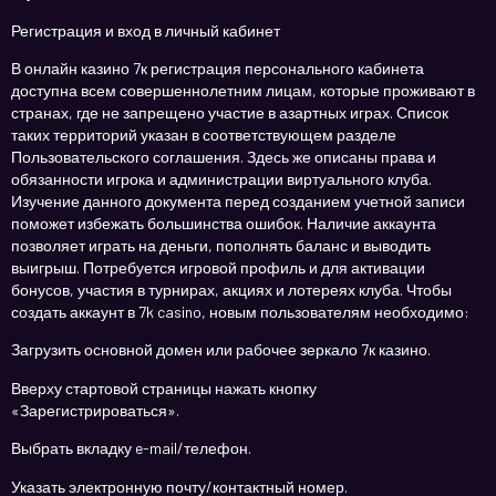
Регистрация и вход в личный кабинет
В онлайн казино 7к регистрация персонального кабинета
доступна всем совершеннолетним лицам, которые проживают в
странах, где не запрещено участие в азартных играх. Список
таких территорий указан в соответствующем разделе
Пользовательского соглашения. Здесь же описаны права и
обязанности игрока и администрации виртуального клуба.
Изучение данного документа перед созданием учетной записи
поможет избежать большинства ошибок. Наличие аккаунта
позволяет играть на деньги, пополнять баланс и выводить
выигрыш. Потребуется игровой профиль и для активации
бонусов, участия в турнирах, акциях и лотереях клуба. Чтобы
создать аккаунт в 7k casino, новым пользователям необходимо:
Загрузить основной домен или рабочее зеркало 7к казино.
Вверху стартовой страницы нажать кнопку
«Зарегистрироваться».
Выбрать вкладку e-mail/телефон.
Указать электронную почту/контактный номер.