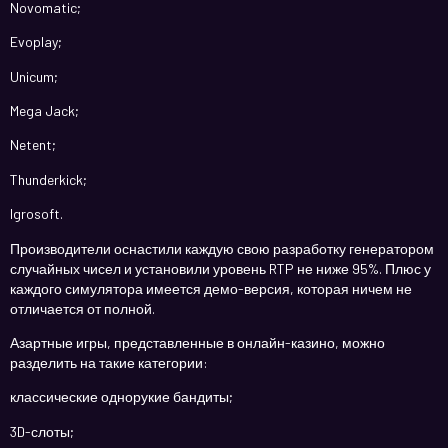
Novomatic;
Evoplay;
Unicum;
Mega Jack;
Netent;
Thunderkick;
Igrosoft.
Производители оснастили каждую свою разработку генератором
случайных чисел и установили уровень RTP не ниже 95%. Плюс у
каждого симулятора имеется демо-версия, которая ничем не
отличается от полной.
Азартные игры, представленные в онлайн-казино, можно
разделить на такие категории:
классические однорукие бандиты;
3D-слоты;