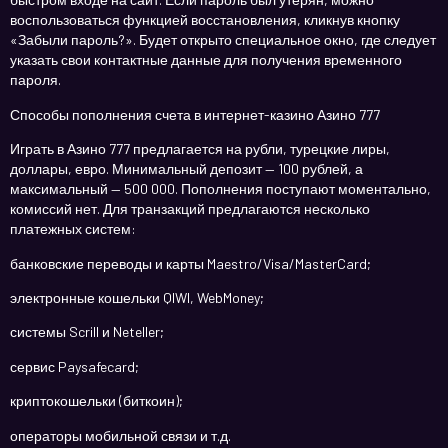
воспользоваться функцией восстановления, кликнув кнопку
«Забыли пароль?». Будет открыто специальное окно, где следует
указать свои контактные данные для получения временного
пароля.
Способы пополнения счета в интернет-казино Азино 777
Играть в Азино 777 предлагается на рубли, турецкие лиры,
доллары, евро. Минимальный депозит — 100 рублей, а
максимальный — 500 000. Пополнения поступают моментально,
комиссий нет. Для транзакций предлагаются несколько
платежных систем:
банковские переводы и карты Maestro/Visa/MasterCard;
электронные кошельки QIWI, WebMoney;
системы Scrill и Neteller;
сервис Paysafecard;
криптокошельки (биткоин);
операторы мобильной связи и т.д.