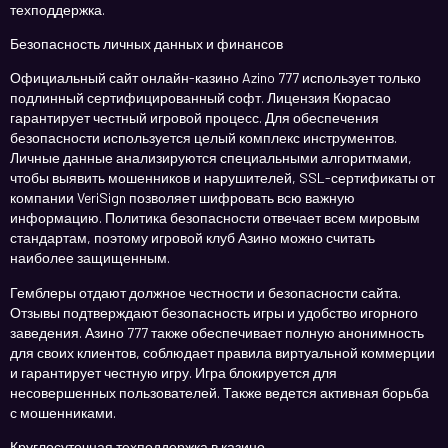
техподдержка.
Безопасность личных данных и финансов
Официальный сайт онлайн-казино Azino 777 использует только
подлинный сертифицированный софт. Лицензия Кюрасао
гарантирует честный игровой процесс. Для обеспечения
безопасности используется целый комплекс инструментов.
Личные данные анализируются специальными алгоритмами,
чтобы выявить мошенников и нарушителей, SSL-сертификаты от
компании VeriSign позволяет шифровать всю важную
информацию. Политика безопасности отвечает всем мировым
стандартам, поэтому игровой клуб Азино можно считать
наиболее защищенным.
Гемблеры отдают должное честности и безопасности сайта.
Отзывы подтверждают безопасность игры и удобство игорного
заведения. Азино 777 также обеспечивает полную анонимность
для своих клиентов, соблюдает правила виртуальной коммерции
и гарантирует честную игру. Игра блокируется для
несовершенных пользователей. Также ведется активная борьба
с мошенниками.
Круглосуточная техподдержка в казино