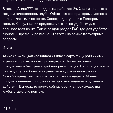
В казино Азино777 техподдержка работает 24/7, как и принято в
каждом качественном клубе. Общаться с операторами можно в
онлайн-чате или по почте. Саппорт доступен и в Телеграм-
канале. Консультации предоставляются на удобном для
пользователя языке. Также создан раздел FAQ, где для удобства и
экономии времени размещены ответы на самые популярные
вопросы.
Итоги
Азино777 — лицензированное казино с сертифицированными
играми от проверенных провайдеров. Пользователям
предлагается быстрая и удобная регистрация. На официальном
сайте доступны бонусы за депозиты и другие поощрения.
Azino777 предусмотрело целую систему подарков. Можно
получать ценные поощрения за простые задания и рутинные
действия. Вы можете прямо сейчас оценить преимущества
клуба, став его клиентом.
Duomatic
IGT Slots