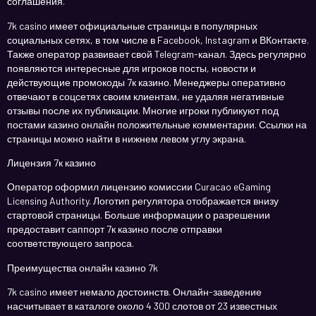
соглашения.
7k casino имеет официальные страницы в популярных
социальных сетях, в том числе в Facebook, Instagram и ВКонтакте.
Также оператор развивает свой Telegram-канал. Здесь регулярно
появляются интересные для игроков посты, новости и
действующие промокоды 7к казино. Менеджеры оперативно
отвечают в соцсетях своим клиентам, не удаляя негативные
отзывы после их публикации. Многие игроки публикуют под
постами казино онлайн положительные комментарии. Ссылки на
страницы можно найти в нижнем левом углу экрана.
Лицензия 7к казино
Оператор оформил лицензию комиссии Curacao eGaming
Licensing Authority. Логотип регулятора отображается внизу
стартовой страницы. Больше информации о разрешении
предоставит саппорт 7к казино после отправки
соответствующего запроса.
Преимущества онлайн казино 7k
7k casino имеет немало достоинств. Онлайн-заведение
насчитывает в каталоге около 4 300 слотов от 23 известных