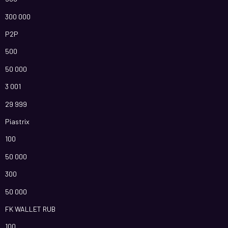
300 000
P2P
500
50 000
3 001
29 999
Piastrix
100
50 000
300
50 000
FK WALLET RUB
100