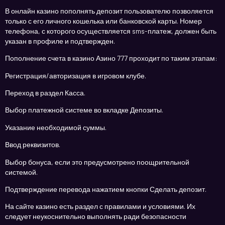
В онлайн казино пополнять депозит пользователю позволяется
только с его личного кошелька или банковской карты. Номер
телефона, с которого осуществляется sms-платеж, должен быть
указан в профиле и подтвержден.
Пополнение счета в казино Азино 777 проходит по таким этапам:
Регистрация/авторизация в игровом клубе.
Переход в раздел Касса.
Выбор платежной системе во вкладке Депозиты.
Указание необходимой суммы.
Ввод реквизитов.
Выбор бонуса, если это предусмотрено поощрительной
системой.
Подтверждение перевода нажатием кнопки Сделать депозит.
На сайте казино есть раздел с правилами и условиями. Их
следует неукоснительно выполнять ради безопасности