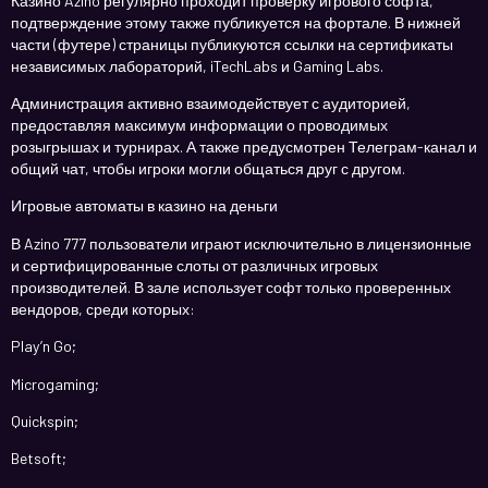
Казино Azino регулярно проходит проверку игрового софта,
подтверждение этому также публикуется на фортале. В нижней
части (футере) страницы публикуются ссылки на сертификаты
независимых лабораторий, iTechLabs и Gaming Labs.
Администрация активно взаимодействует с аудиторией,
предоставляя максимум информации о проводимых
розыгрышах и турнирах. А также предусмотрен Телеграм-канал и
общий чат, чтобы игроки могли общаться друг с другом.
Игровые автоматы в казино на деньги
В Azino 777 пользователи играют исключительно в лицензионные
и сертифицированные слоты от различных игровых
производителей. В зале использует софт только проверенных
вендоров, среди которых:
Play’n Go;
Microgaming;
Quickspin;
Betsoft;