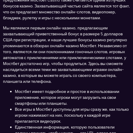
бонусов казино. Захватывающей частью сайта является тот факт,
что он предлагает множество онлайн-слотов, видеопокер,
блэкджек, рулетку и игры с несколькими монетами.
Мы являемся первым онлайн-казино, предлагающим
захватывающий приветственный бонус в размере 5 долларов
США при регистрации, и наши лучшие бонусы казино регулярно
упоминаются в обзорах онлайн-казино Мостбет. Независимо от
того, являются ли они поклонниками гоночных слотов, игровых
автоматов с приключениями или приключенческими слотами, у
Мостбет достаточно игр, чтобы продлиться. Здесь вы сможете
насладиться всеми теми же захватывающими играми онлайн-
казино, в которые вы можете играть со своего компьютера,
планшета или телефона.
Мостбет имеет подробное и простое в использовании
приложение, которое игроки могут загрузить на свои
смартфоны или планшеты.
Все игры в Мостбет доступны для игры сразу же, как только
игроки нажимают на них, поскольку к каждой игре
прилагается видеоурок.
Единственная информация, которую пользователи
должны принять, чтобы начать, — это URL-адрес для