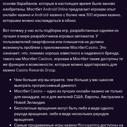
основе барабанов, которые в настоящее время были заново
изобретены. Мостбет Android Online предлагает игрокам опыт
онлайн-казино и Android-казино с более чем 300 играми казино,
которыми можно наслаждаться в обоих.
Вот почему у нас есть подборка игр, разработанных одними из
лучших в мире разработчиков игровых автоматов. У
пользователей смартфонов или планшетов не должно
возникнуть проблем с приложением МостбетCasino. Это
означает, что, помимо хорошо известного и надежного бренда,
такого как Мостбет Casinos, игрокам в Мостбет также доступны те
же функции и возможности, которые можно адаптировать для
казино Casino Rewards Group.
Чем больше игр вы играете, тем больше у вас шансов
выиграть прогрессивный джекпот.
Мостбет Casino — одно из лучших онлайн-казино не только
для канадцев, но и для жителей США, Европы, Австралии и
Новой Зеландии.
Бесплатные вращения могут быть либо в виде одного
раунда вращения, либо в виде нескольких раундов
вращения.
Самые продаваемые игры казино Microgaming доступны на