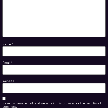
Name
*
Email
*
Website
Save my name, email, and website in this browser for the next time I
comment.