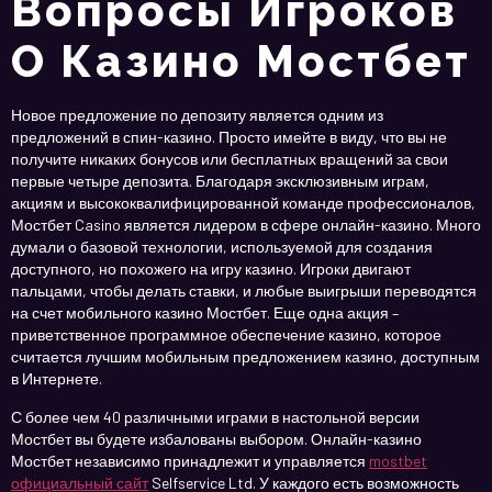
Вопросы Игроков
О Казино Мостбет
Новое предложение по депозиту является одним из
предложений в спин-казино. Просто имейте в виду, что вы не
получите никаких бонусов или бесплатных вращений за свои
первые четыре депозита. Благодаря эксклюзивным играм,
акциям и высококвалифицированной команде профессионалов,
Мостбет Casino является лидером в сфере онлайн-казино. Много
думали о базовой технологии, используемой для создания
доступного, но похожего на игру казино. Игроки двигают
пальцами, чтобы делать ставки, и любые выигрыши переводятся
на счет мобильного казино Мостбет. Еще одна акция –
приветственное программное обеспечение казино, которое
считается лучшим мобильным предложением казино, доступным
в Интернете.
С более чем 40 различными играми в настольной версии
Мостбет вы будете избалованы выбором. Онлайн-казино
Мостбет независимо принадлежит и управляется
mostbet
официальный сайт
Selfservice Ltd. У каждого есть возможность