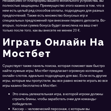
Независимо от платформы вашего мобильного устройства, вы
полностью защищены. Преимущество этого казино в том, что в
нем есть целый ряд способов оплаты, подходящих для разных
предпочтений. Также есть множество бонусных игр и
специальных предложений при внесении первого депозита. Во-
вторых, полная сумма бонуса будет зачислена на ваш счет
только после того, как вы внесете не менее 20 €.
Играть Онлайн На
Мостбет
Существует также панель поиска, которая поможет вам быстро
найти нужные игры. Мостбет предлагает огромную коллекцию
онлайн-слотов, идеально подходящих для вас. Если есть другие
игры, которые мы пропустили, вы все равно можете играть во все
игры казино бесплатно в Мостбет.
Это очень увлекательная игра, в которой игроки должны
строить блины, чтобы заработать очки для команды-
победителя.
Кассир — человеческий персонаж, с которым вы