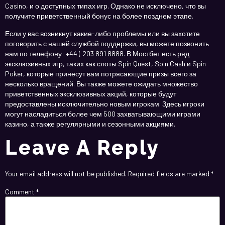
Casino, и о доступных типах игр. Однако не исключено, что вы
получите приветственный бонус на более позднем этапе.
Если у вас возникнут какие-либо проблемы или вы захотите
поговорить с нашей службой поддержки, вы можете позвонить
нам по телефону: +44 ( 203 891 8888. В Мостбет есть ряд
эксклюзивных игр, таких как слоты Spin Quest, Spin Cash и Spin
Poker, которые принесут вам потрясающие призы всего за
несколько вращений. Вы также можете ожидать множество
приветственных эксклюзивных акций, которые будут
предоставлены исключительно новым игрокам. Здесь игроки
могут насладиться более чем 500 захватывающими играми
казино, а также регулярными и сезонными акциями.
Leave A Reply
Your email address will not be published.
Required fields are marked
*
Comment
*