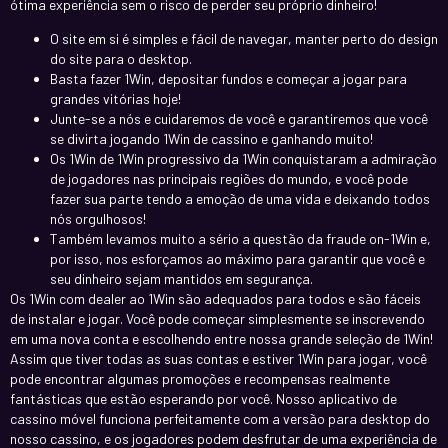
ótima experiência sem o risco de perder seu próprio dinheiro!
O site em si é simples e fácil de navegar, manter perto do design
do site para o desktop.
Basta fazer 1Win, depositar fundos e começar a jogar para
grandes vitórias hoje!
Junte-se a nós e cuidaremos de você e garantiremos que você
se divirta jogando 1Win de cassino e ganhando muito!
Os 1Win de 1Win progressivo da 1Win conquistaram a admiração
de jogadores nas principais regiões do mundo, e você pode
fazer sua parte tendo a emoção de uma vida e deixando todos
nós orgulhosos!
Também levamos muito a sério a questão da fraude on-1Win e,
por isso, nos esforçamos ao máximo para garantir que você e
seu dinheiro sejam mantidos em segurança.
Os 1Win com dealer ao 1Win são adequados para todos e são fáceis
de instalar e jogar. Você pode começar simplesmente se inscrevendo
em uma nova conta e escolhendo entre nossa grande seleção de 1Win!
Assim que tiver todas as suas contas e estiver 1Win para jogar, você
pode encontrar algumas promoções e recompensas realmente
fantásticas que estão esperando por você. Nosso aplicativo de
cassino móvel funciona perfeitamente com a versão para desktop do
nosso cassino, e os jogadores podem desfrutar de uma experiência de