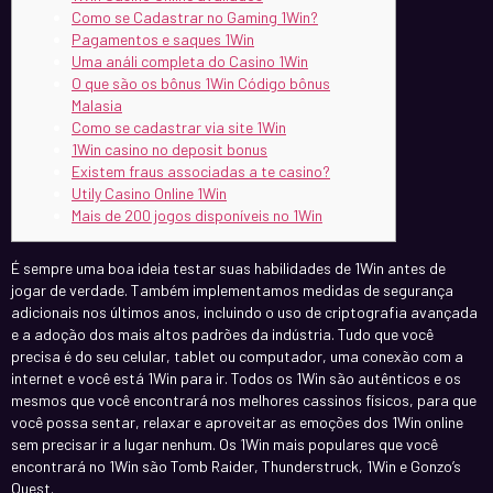
Como se Cadastrar no Gaming 1Win?
Pagamentos e saques 1Win
Uma análi completa do Casino 1Win
O que são os bônus 1Win Código bônus
Malasia
Como se cadastrar via site 1Win
1Win casino no deposit bonus
Existem fraus associadas a te casino?
Utily Casino Online 1Win
Mais de 200 jogos disponíveis no 1Win
É sempre uma boa ideia testar suas habilidades de 1Win antes de
jogar de verdade. Também implementamos medidas de segurança
adicionais nos últimos anos, incluindo o uso de criptografia avançada
e a adoção dos mais altos padrões da indústria. Tudo que você
precisa é do seu celular, tablet ou computador, uma conexão com a
internet e você está 1Win para ir. Todos os 1Win são autênticos e os
mesmos que você encontrará nos melhores cassinos físicos, para que
você possa sentar, relaxar e aproveitar as emoções dos 1Win online
sem precisar ir a lugar nenhum. Os 1Win mais populares que você
encontrará no 1Win são Tomb Raider, Thunderstruck, 1Win e Gonzo’s
Quest.