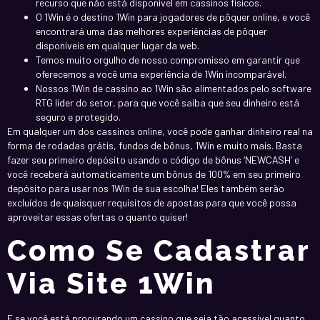
recurso que não está disponível em cassinos físicos.
O 1Win é o destino 1Win para jogadores de pôquer online, e você
encontrará uma das melhores experiências de pôquer
disponíveis em qualquer lugar da web.
Temos muito orgulho de nosso compromisso em garantir que
oferecemos a você uma experiência de 1Win incomparável.
Nossos 1Win de cassino ao 1Win são alimentados pelo software
RTG líder do setor, para que você saiba que seu dinheiro está
seguro e protegido.
Em qualquer um dos cassinos online, você pode ganhar dinheiro real na
forma de rodadas grátis, fundos de bônus, 1Win e muito mais. Basta
fazer seu primeiro depósito usando o código de bônus ‘NEWCASH’ e
você receberá automaticamente um bônus de 100% em seu primeiro
depósito para usar nos 1Win de sua escolha! Eles também serão
excluídos de quaisquer requisitos de apostas para que você possa
aproveitar essas ofertas o quanto quiser!
Como Se Cadastrar
Via Site 1Win
E se você está procurando um cassino que seja tão acessível quanto