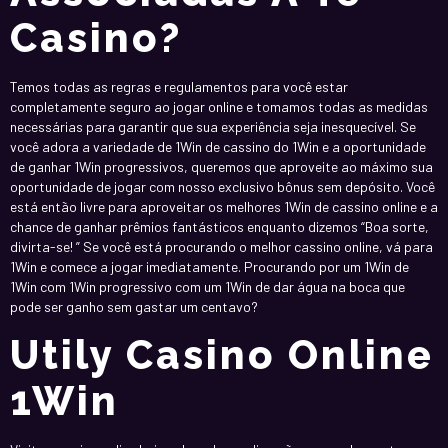
Casino?
Temos todas as regras e regulamentos para você estar
completamente seguro ao jogar online e tomamos todas as medidas
necessárias para garantir que sua experiência seja inesquecível. Se
você adora a variedade de 1Win de cassino do 1Win e a oportunidade
de ganhar 1Win progressivos, queremos que aproveite ao máximo sua
oportunidade de jogar com nosso exclusivo bônus sem depósito. Você
está então livre para aproveitar os melhores 1Win de cassino online e a
chance de ganhar prêmios fantásticos enquanto dizemos “Boa sorte,
divirta-se! ” Se você está procurando o melhor cassino online, vá para
1Win e comece a jogar imediatamente. Procurando por um 1Win de
1Win com 1Win progressivo com um 1Win de dar água na boca que
pode ser ganho sem gastar um centavo?
Utily Casino Online
1Win