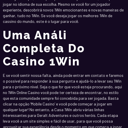
jogar no idioma de sua escolha. Mesmo se você for um jogador
experiente, descobrirá novos 1Win emocionantes e novas maneiras de
ganhar, tudo no 1Win. Se você deseja jogar os melhores 1Win de
cassino do mundo, este é o lugar para você.
Uma Análi
Completa Do
Casino 1Win
E se você sentir nossa falta, ainda pode entrar em contato e faremos
o possível para responder à sua pergunta e ajudá-lo a levar seu 1Win
para o próximo nível. Seja o que for que você esteja procurando, aqui
no 1Win Online Casino você pode ter certeza de encontrar, no estilo
que esta comunidade sempre foi concebida para ser jogada. Basta
clicar na opção ‘Mobile Casino’ e você pode começar a jogar em
qualquer lugar! No entanto, a Casa 1Win abriu várias linhas
interessantes para Geralt Adventures e outros heróis. Cada etapa
leva você a um site simples e fácil de usar, para que você possa
aproveitar sua experiência desde o momento em que começa a jogar